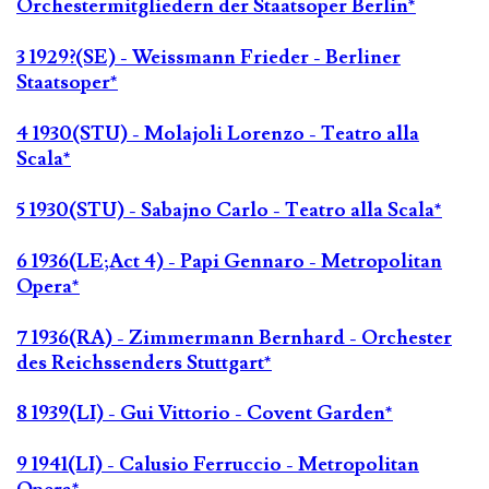
Orchestermitgliedern der Staatsoper Berlin*
3 1929?(SE) - Weissmann Frieder - Berliner
Staatsoper*
4 1930(STU) - Molajoli Lorenzo - Teatro alla
Scala*
5 1930(STU) - Sabajno Carlo - Teatro alla Scala*
6 1936(LE;Act 4) - Papi Gennaro - Metropolitan
Opera*
7 1936(RA) - Zimmermann Bernhard - Orchester
des Reichssenders Stuttgart*
8 1939(LI) - Gui Vittorio - Covent Garden*
9 1941(LI) - Calusio Ferruccio - Metropolitan