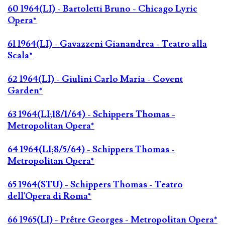
60 1964(LI) - Bartoletti Bruno - Chicago Lyric
Opera*
61 1964(LI) - Gavazzeni Gianandrea - Teatro alla
Scala*
62 1964(LI) - Giulini Carlo Maria - Covent
Garden*
63 1964(LI;18/1/64) - Schippers Thomas -
Metropolitan Opera*
64 1964(LI;8/5/64) - Schippers Thomas -
Metropolitan Opera*
65 1964(STU) - Schippers Thomas - Teatro
dell'Opera di Roma*
66 1965(LI) - Prêtre Georges - Metropolitan Opera*