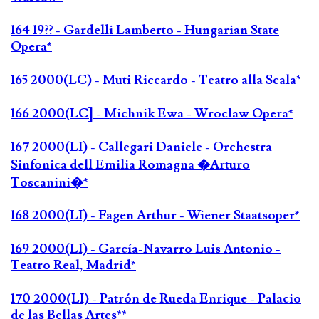
164 19?? - Gardelli Lamberto - Hungarian State
Opera*
165 2000(LC) - Muti Riccardo - Teatro alla Scala*
166 2000(LC] - Michnik Ewa - Wroclaw Opera*
167 2000(LI) - Callegari Daniele - Orchestra
Sinfonica dell Emilia Romagna �Arturo
Toscanini�*
168 2000(LI) - Fagen Arthur - Wiener Staatsoper*
169 2000(LI) - García-Navarro Luis Antonio -
Teatro Real, Madrid*
170 2000(LI) - Patrón de Rueda Enrique - Palacio
de las Bellas Artes**