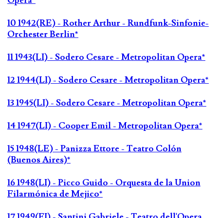
Opera*
10 1942(RE) - Rother Arthur - Rundfunk-Sinfonie-
Orchester Berlin*
11 1943(LI) - Sodero Cesare - Metropolitan Opera*
12 1944(LI) - Sodero Cesare - Metropolitan Opera*
13 1945(LI) - Sodero Cesare - Metropolitan Opera*
14 1947(LI) - Cooper Emil - Metropolitan Opera*
15 1948(LE) - Panizza Ettore - Teatro Colón
(Buenos Aires)*
16 1948(LI) - Picco Guido - Orquesta de la Union
Filarmónica de Mejico*
17 1949(FI) - Santini Gabriele - Teatro dell'Opera