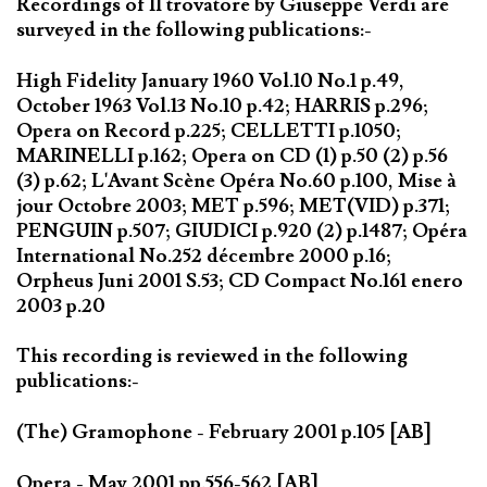
Recordings of Il trovatore by Giuseppe Verdi are
surveyed in the following publications:-
High Fidelity January 1960 Vol.10 No.1 p.49,
October 1963 Vol.13 No.10 p.42; HARRIS p.296;
Opera on Record p.225; CELLETTI p.1050;
MARINELLI p.162; Opera on CD (1) p.50 (2) p.56
(3) p.62; L'Avant Scène Opéra No.60 p.100, Mise à
jour Octobre 2003; MET p.596; MET(VID) p.371;
PENGUIN p.507; GIUDICI p.920 (2) p.1487; Opéra
International No.252 décembre 2000 p.16;
Orpheus Juni 2001 S.53; CD Compact No.161 enero
2003 p.20
This recording is reviewed in the following
publications:-
(The) Gramophone - February 2001 p.105 [AB]
Opera - May 2001 pp.556-562 [AB]