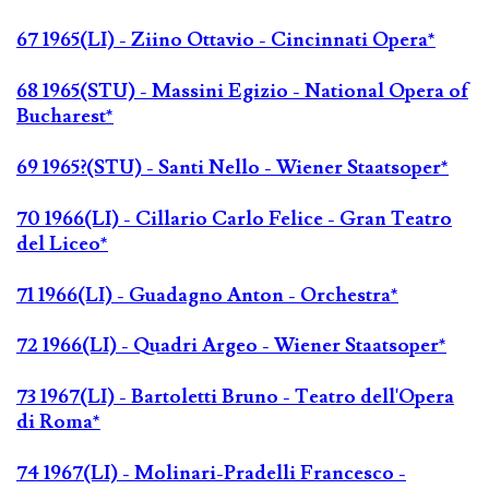
67 1965(LI) - Ziino Ottavio - Cincinnati Opera*
68 1965(STU) - Massini Egizio - National Opera of
Bucharest*
69 1965?(STU) - Santi Nello - Wiener Staatsoper*
70 1966(LI) - Cillario Carlo Felice - Gran Teatro
del Liceo*
71 1966(LI) - Guadagno Anton - Orchestra*
72 1966(LI) - Quadri Argeo - Wiener Staatsoper*
73 1967(LI) - Bartoletti Bruno - Teatro dell'Opera
di Roma*
74 1967(LI) - Molinari-Pradelli Francesco -