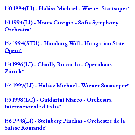
150 1994(LI) - Halász Michael - Wiener Staatsoper*
151 1994(LI) - Notev Giorgio - Sofia Symphony
Orchestra*
152 1994(STU) - Humburg Will - Hungarian State
Opera*
153 1996(LI) - Chailly Riccardo - Opernhaus
Zürich*
154 1997(LI) - Halász Michael - Wiener Staatsoper*
155 1998(LC) - Guidarini Marco - Orchestra
Internazionale d'Italia*
156 1998(LI) - Steinberg Pinchas - Orchestre de la
Suisse Romande*