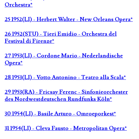
Orchestra*
25 1952(LI) - Herbert Walter - New Orleans Opera*
26 1952(STU) - Tieri Emidio - Orchestra del
Festival di Firenze*
27 1953(LI) - Cordone Mario - Nederlandische
Opera*
28 1953(LI) - Votto Antonino - Teatro alla Scala*
29 1953(RA) - Fricsay Ferenc - Sinfonieorchester
des Nordwestdeutschen Rundfunks Köln*
30 1954(LI) - Basile Arturo - Omroeporkest*
31 1954(LI) - Cleva Fausto - Metropolitan Opera*