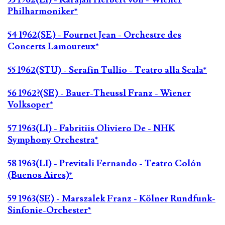
Philharmoniker*
54 1962(SE) - Fournet Jean - Orchestre des
Concerts Lamoureux*
55 1962(STU) - Serafin Tullio - Teatro alla Scala*
56 1962?(SE) - Bauer-Theussl Franz - Wiener
Volksoper*
57 1963(LI) - Fabritiis Oliviero De - NHK
Symphony Orchestra*
58 1963(LI) - Previtali Fernando - Teatro Colón
(Buenos Aires)*
59 1963(SE) - Marszalek Franz - Kölner Rundfunk-
Sinfonie-Orchester*