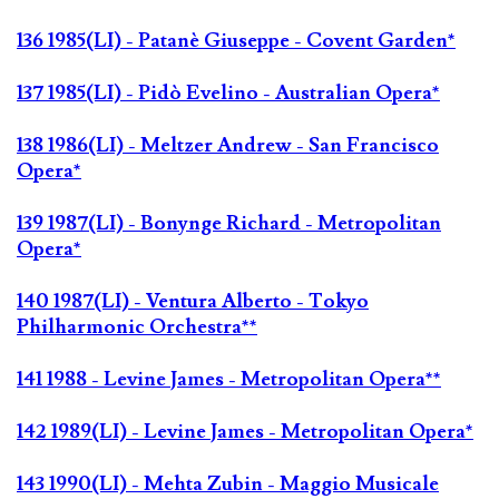
136 1985(LI) - Patanè Giuseppe - Covent Garden*
137 1985(LI) - Pidò Evelino - Australian Opera*
138 1986(LI) - Meltzer Andrew - San Francisco
Opera*
139 1987(LI) - Bonynge Richard - Metropolitan
Opera*
140 1987(LI) - Ventura Alberto - Tokyo
Philharmonic Orchestra**
141 1988 - Levine James - Metropolitan Opera**
142 1989(LI) - Levine James - Metropolitan Opera*
143 1990(LI) - Mehta Zubin - Maggio Musicale