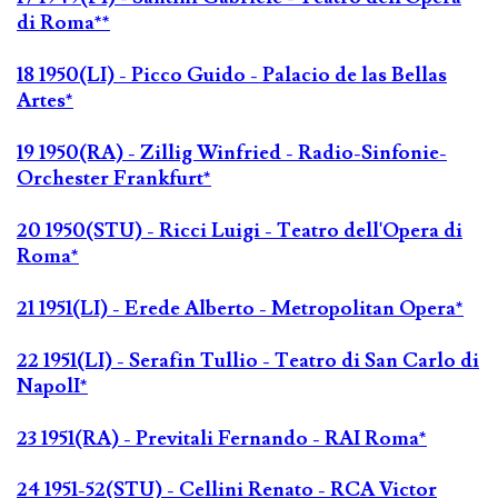
di Roma**
18 1950(LI) - Picco Guido - Palacio de las Bellas
Artes*
19 1950(RA) - Zillig Winfried - Radio-Sinfonie-
Orchester Frankfurt*
20 1950(STU) - Ricci Luigi - Teatro dell'Opera di
Roma*
21 1951(LI) - Erede Alberto - Metropolitan Opera*
22 1951(LI) - Serafin Tullio - Teatro di San Carlo di
NapolI*
23 1951(RA) - Previtali Fernando - RAI Roma*
24 1951-52(STU) - Cellini Renato - RCA Victor