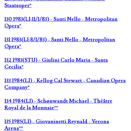
Staatsoper*
130 1983(LI;11/1/83) - Santi Nello - Metropolitan
Opera*
131 1983(LI;8/1/83) - Santi Nello - Metropolitan
Opera*
132 1983(STU) - Giulini Carlo Maria - Santa
Cecilia*
133 1984(LI) - Kellog Cal Stewart - Canadian Opera
Company*
134 1984(LI) - Schønwandt Michael - Théâtre
Royal de la Monnaie**
135 1985(LI) - Giovaninetti Reynald - Verona
Arena**