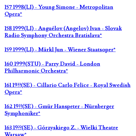
157 1998(LI) - Young Simone - Metropolitan
Opera*
158 1999(LI) - Anguélov (Angelov) Ivan - Slovak
Radio Symphony Orchestra Bratislava*
159 1999(LI) - Märkl Jun - Wiener Staatsoper*
160 1999(STU) - Parry David - London
Philharmonic Orchestra*
161 19??(SE) - Cillario Carlo Felice - Royal Swedish
Opera*
162 19??(SE) - Gmür Hanspeter - Nürnberger
Symphoniker*
163 19??(SE) - Górzyskiego Z. - Wielki Theatre
Warsaw*