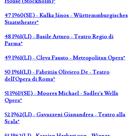
House (Stockholm)*
47 1960(SE) - Kulka János - Württemmburgisches
Staatstheater*
48 1961(LI) - Basile Arturo - Teatro Regio di
Parma*
49 1961(LI) - Cleva Fausto - Metropolitan Opera*
50 1961(LI) - Fabritiis Oliviero De - Teatro
dell'Opera di Roma*
51 1961?(SE) - Moores Michael - Sadler's Wells
Opera*
52 1962(LI) - Gavazzeni Gianandrea - Teatro alla
Scala*
53 1962(LI) - Karajan Herbert von - Wiener