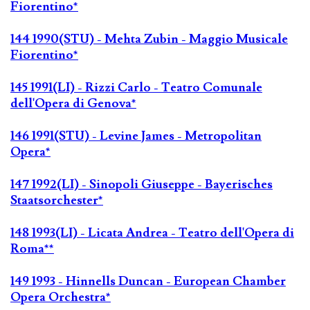
Fiorentino*
144 1990(STU) - Mehta Zubin - Maggio Musicale
Fiorentino*
145 1991(LI) - Rizzi Carlo - Teatro Comunale
dell'Opera di Genova*
146 1991(STU) - Levine James - Metropolitan
Opera*
147 1992(LI) - Sinopoli Giuseppe - Bayerisches
Staatsorchester*
148 1993(LI) - Licata Andrea - Teatro dell'Opera di
Roma**
149 1993 - Hinnells Duncan - European Chamber
Opera Orchestra*