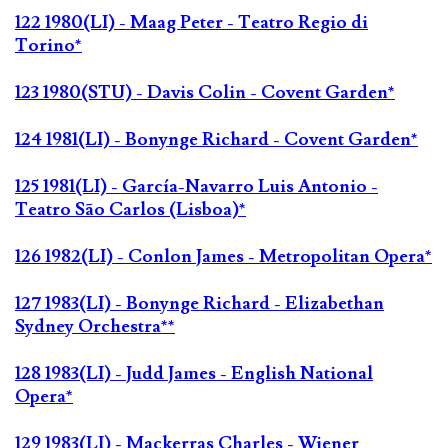
122 1980(LI) - Maag Peter - Teatro Regio di
Torino*
123 1980(STU) - Davis Colin - Covent Garden*
124 1981(LI) - Bonynge Richard - Covent Garden*
125 1981(LI) - García-Navarro Luis Antonio -
Teatro São Carlos (Lisboa)*
126 1982(LI) - Conlon James - Metropolitan Opera*
127 1983(LI) - Bonynge Richard - Elizabethan
Sydney Orchestra**
128 1983(LI) - Judd James - English National
Opera*
129 1983(LI) - Mackerras Charles - Wiener