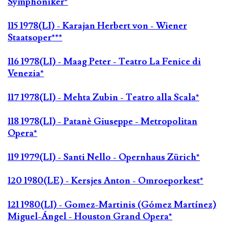
Symphoniker*
115 1978(LI) - Karajan Herbert von - Wiener
Staatsoper***
116 1978(LI) - Maag Peter - Teatro La Fenice di
Venezia*
117 1978(LI) - Mehta Zubin - Teatro alla Scala*
118 1978(LI) - Patanè Giuseppe - Metropolitan
Opera*
119 1979(LI) - Santi Nello - Opernhaus Zürich*
120 1980(LE) - Kersjes Anton - Omroeporkest*
121 1980(LI) - Gomez-Martinis (Gómez Martínez)
Miguel-Ángel - Houston Grand Opera*