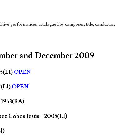
live performances, catalogued by composer, title, conductor,
ember and December 2009
95(LI)
OPEN
7(LI)
OPEN
- 1963(RA)
pez Cobos Jesús - 2005(LI)
I)