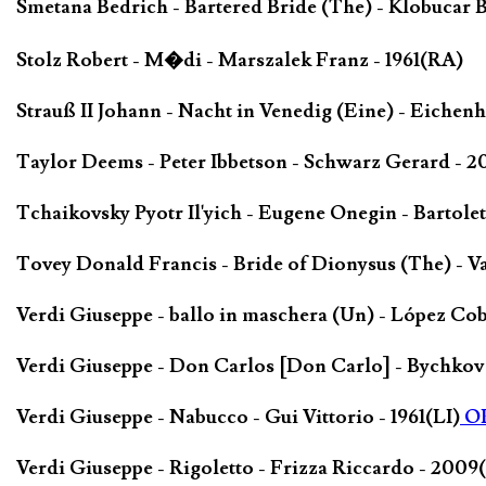
Smetana Bedrich - Bartered Bride (The) - Klobucar B
Stolz Robert - M�di - Marszalek Franz - 1961(RA)
Strauß II Johann - Nacht in Venedig (Eine) - Eiche
Taylor Deems - Peter Ibbetson - Schwarz Gerard - 
Tchaikovsky Pyotr Il'yich - Eugene Onegin - Bartolet
Tovey Donald Francis - Bride of Dionysus (The) - V
Verdi Giuseppe - ballo in maschera (Un) - López Co
Verdi Giuseppe - Don Carlos [Don Carlo] - Bychkov
Verdi Giuseppe - Nabucco - Gui Vittorio - 1961(LI)
O
Verdi Giuseppe - Rigoletto - Frizza Riccardo - 2009