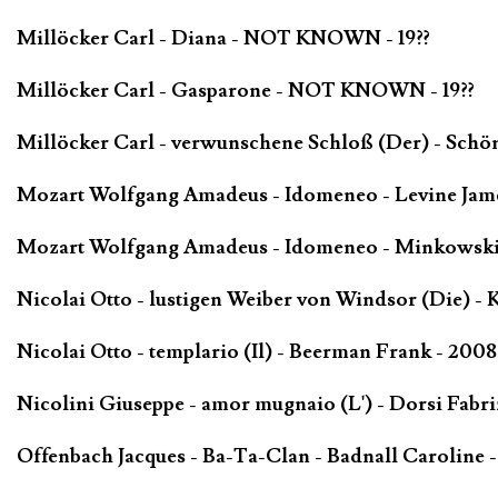
Millöcker Carl - Diana - NOT KNOWN - 19??
Millöcker Carl - Gasparone - NOT KNOWN - 19??
Millöcker Carl - verwunschene Schloß (Der) - Schö
Mozart Wolfgang Amadeus - Idomeneo - Levine James
Mozart Wolfgang Amadeus - Idomeneo - Minkowski
Nicolai Otto - lustigen Weiber von Windsor (Die) - 
Nicolai Otto - templario (Il) - Beerman Frank - 2008
Nicolini Giuseppe - amor mugnaio (L') - Dorsi Fabri
Offenbach Jacques - Ba-Ta-Clan - Badnall Caroline 