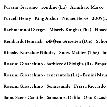
Puccini Giacomo - rondine (La) - Armiliato Marco -
Purcell Henry - King Arthur - Niquet Hervé - 2009(L
Rachmaninoff Sergei - Miserly Knight (The) - Nose
Reinhardt Heinrich - s��en Grisetten (Die) - Schö
Rimsky-Korsakov Nikolay - Snow Maiden (The) - Ju
Rossini Gioacchino - barbiere di Siviglia (Il) - Pap
Rossini Gioacchino - cenerentola (La) - Benini Maur
Rossini Gioacchino - Semiramide - Frizza Riccardo 
Saint-Saens Camille - Samson et Dalila - Ono Kazush