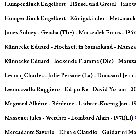
Humperdinck Engelbert - Hänsel und Gretel - Janow
Humperdinck Engelbert - Königskinder - Metzmache
Jones Sidney - Geisha (The) - Marszalek Franz - 196
Künnecke Eduard - Hochzeit in Samarkand - Marsza
Künnecke Eduard - lockende Flamme (Die) - Marszal
Lecocq Charles - Jolie Persane (La) - Doussard Jean 
Leoncavallo Ruggiero - Edipo Re - David Yoram - 2
Magnard Albéric - Bérénice - Latham-Koenig Jan - 1
Massenet Jules - Werther - Lombard Alain - 1971(LI)
Mercadante Saverio - Elisa e Claudio - Guidarini Ma