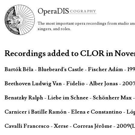
Opera
DIS
COGRAPHY
The most important opera recordings from studio and 
singers, and roles.
Recordings added to CLOR in Nov
Bartók Béla - Bluebeard's Castle - Fischer Adám - 19
Beethoven Ludwig Van - Fidelio - Alber Jonas - 200
Benatzky Ralph - Liebe im Schnee - Schönherr Max 
Carnicer i Batille Ramón - Elena e Constantino - Ló
Cavalli Francesco - Xerse - Correas Jérôme - 2009(L