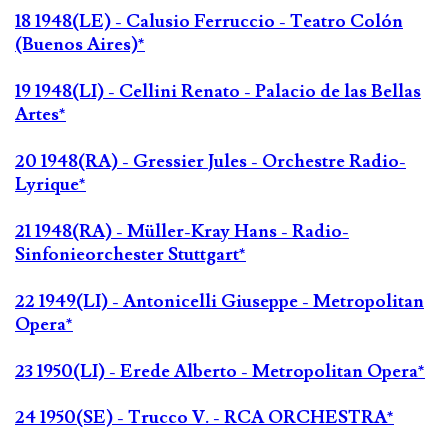
18 1948(LE) - Calusio Ferruccio - Teatro Colón
(Buenos Aires)*
19 1948(LI) - Cellini Renato - Palacio de las Bellas
Artes*
20 1948(RA) - Gressier Jules - Orchestre Radio-
Lyrique*
21 1948(RA) - Müller-Kray Hans - Radio-
Sinfonieorchester Stuttgart*
22 1949(LI) - Antonicelli Giuseppe - Metropolitan
Opera*
23 1950(LI) - Erede Alberto - Metropolitan Opera*
24 1950(SE) - Trucco V. - RCA ORCHESTRA*