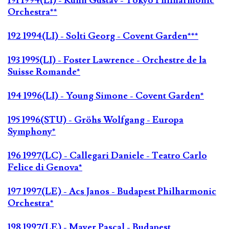
191 1994(LI) - Kuhn Gustav - Tokyo Philharmonic
Orchestra**
192 1994(LI) - Solti Georg - Covent Garden***
193 1995(LI) - Foster Lawrence - Orchestre de la
Suisse Romande*
194 1996(LI) - Young Simone - Covent Garden*
195 1996(STU) - Gröhs Wolfgang - Europa
Symphony*
196 1997(LC) - Callegari Daniele - Teatro Carlo
Felice di Genova*
197 1997(LE) - Acs Janos - Budapest Philharmonic
Orchestra*
198 1997(LE) - Mayer Pascal - Budapest