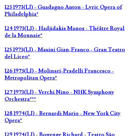
123 1973(LI) - Guadagno Anton - Lyric Opera of
Philadelphia*
124 1973(LI) - Hadjidakis Manos - Théâtre Royal
de la Monnaie*
125 1973(LI) - Masini Gian-Franco - Gran Teatro
del Liceo*
126 1973(LI) - Molinari-Pradelli Francesco -
Metropolitan Opera*
127 1973(LI) - Verchi Nino - NHK Symphony
Orchestra***
128 1974(LI) - Bernardi Mario - New York City
Opera*
129 1974(LI) - Bonynge Richard - Teatro São