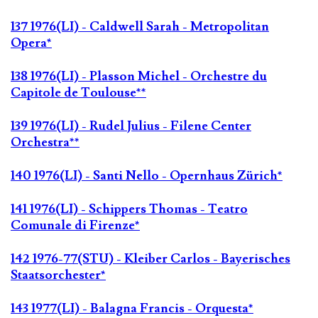
137 1976(LI) - Caldwell Sarah - Metropolitan
Opera*
138 1976(LI) - Plasson Michel - Orchestre du
Capitole de Toulouse**
139 1976(LI) - Rudel Julius - Filene Center
Orchestra**
140 1976(LI) - Santi Nello - Opernhaus Zürich*
141 1976(LI) - Schippers Thomas - Teatro
Comunale di Firenze*
142 1976-77(STU) - Kleiber Carlos - Bayerisches
Staatsorchester*
143 1977(LI) - Balagna Francis - Orquesta*