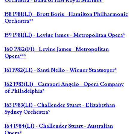
Orchestra - Band of HM Royal Marines*
158 1981(LI) - Brott Boris - Hamilton Philharmonic
Orchestra**
159 1981(LI) - Levine James - Metropolitan Opera*
160 1982(FI) - Levine James - Metropolitan
Opera***
161 1982(LI) - Santi Nello - Wiener Staatsoper*
162 1983(LI) - Campori Angelo - Opera Company
of Philadelphia*
163 1983(LI) - Challender Stuart - Elizabethan
Sydney Orchestra*
164 1984(LI) - Challender Stuart - Australian
Opera*