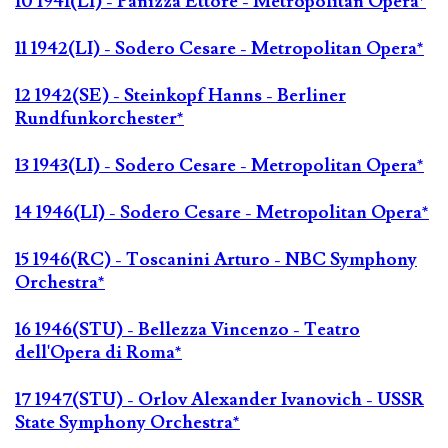
10 1941(LI) - Panizza Ettore - Metropolitan Opera*
11 1942(LI) - Sodero Cesare - Metropolitan Opera*
12 1942(SE) - Steinkopf Hanns - Berliner
Rundfunkorchester*
13 1943(LI) - Sodero Cesare - Metropolitan Opera*
14 1946(LI) - Sodero Cesare - Metropolitan Opera*
15 1946(RC) - Toscanini Arturo - NBC Symphony
Orchestra*
16 1946(STU) - Bellezza Vincenzo - Teatro
dell'Opera di Roma*
17 1947(STU) - Orlov Alexander Ivanovich - USSR
State Symphony Orchestra*