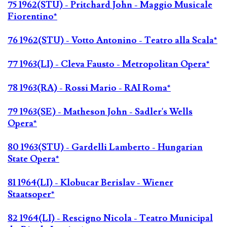
75 1962(STU) - Pritchard John - Maggio Musicale
Fiorentino*
76 1962(STU) - Votto Antonino - Teatro alla Scala*
77 1963(LI) - Cleva Fausto - Metropolitan Opera*
78 1963(RA) - Rossi Mario - RAI Roma*
79 1963(SE) - Matheson John - Sadler's Wells
Opera*
80 1963(STU) - Gardelli Lamberto - Hungarian
State Opera*
81 1964(LI) - Klobucar Berislav - Wiener
Staatsoper*
82 1964(LI) - Rescigno Nicola - Teatro Municipal