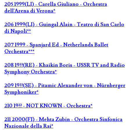
205 1999(LI) - Carella Giuliano - Orchestra
dell'Arena di Verona*
206 1999(LI) - Guingal Alain - Teatro di San Carlo
di Napoli**
207 1999 - Spanjard Ed - Netherlands Ballet
Orchestra***
208 19??(RE) - Khaikin Boris - USSR TV and Radio
Symphony Orchestra*
209 19??(SE) - Pitamic Alexander von - Nürnberger
Symphoniker*
210 19?? - NOT KNOWN - Orchestra*
211 2000(FI) - Mehta Zubin - Orchestra Sinfonica
Nazionale della Rai*