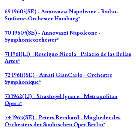
69 1960?(SE) - Annovazzi Napoleone - Radio-
Sinfonie-Orchester Hamburg*
70 1960?(SE) - Annovazzi Napoleone -
Symphonieorchester*
71 1961(LI) - Rescigno Nicola - Palacio de las Bellas
Artes*
72 1961?(SE) - Amati GianCarlo - Orchestre
Symphonique*
73 1962(LI) - Strasfogel Ignace - Metropolitan
Opera*
74 1962(SE) - Peters Reinhard - Mitglieder des
Orchesters der Städtischen Oper Berlin*