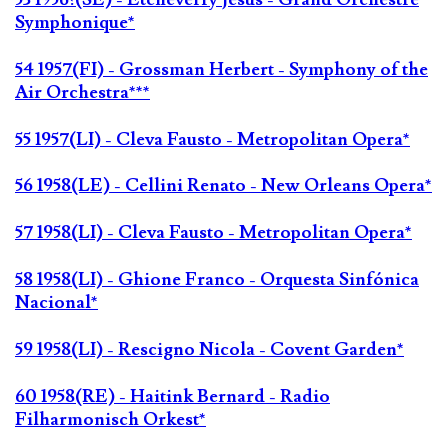
Symphonique*
54 1957(FI) - Grossman Herbert - Symphony of the
Air Orchestra***
55 1957(LI) - Cleva Fausto - Metropolitan Opera*
56 1958(LE) - Cellini Renato - New Orleans Opera*
57 1958(LI) - Cleva Fausto - Metropolitan Opera*
58 1958(LI) - Ghione Franco - Orquesta Sinfónica
Nacional*
59 1958(LI) - Rescigno Nicola - Covent Garden*
60 1958(RE) - Haitink Bernard - Radio
Filharmonisch Orkest*