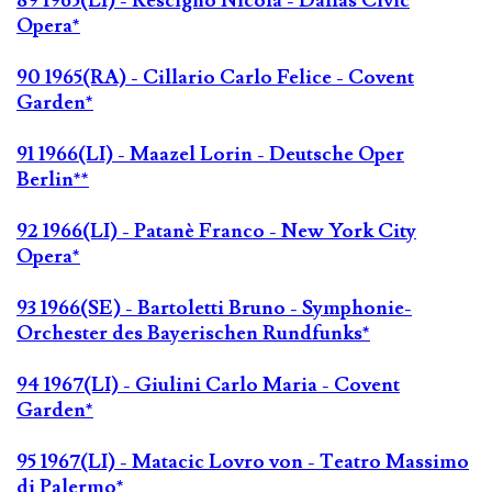
89 1965(LI) - Rescigno Nicola - Dallas Civic
Opera*
90 1965(RA) - Cillario Carlo Felice - Covent
Garden*
91 1966(LI) - Maazel Lorin - Deutsche Oper
Berlin**
92 1966(LI) - Patanè Franco - New York City
Opera*
93 1966(SE) - Bartoletti Bruno - Symphonie-
Orchester des Bayerischen Rundfunks*
94 1967(LI) - Giulini Carlo Maria - Covent
Garden*
95 1967(LI) - Matacic Lovro von - Teatro Massimo
di Palermo*