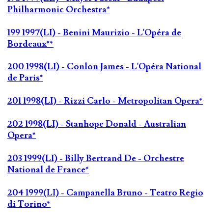
Philharmonic Orchestra*
199 1997(LI) - Benini Maurizio - L'Opéra de
Bordeaux**
200 1998(LI) - Conlon James - L'Opéra National
de Paris*
201 1998(LI) - Rizzi Carlo - Metropolitan Opera*
202 1998(LI) - Stanhope Donald - Australian
Opera*
203 1999(LI) - Billy Bertrand De - Orchestre
National de France*
204 1999(LI) - Campanella Bruno - Teatro Regio
di Torino*