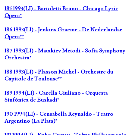
185 1993(LI) - Bartoletti Bruno - Chicago Lyric
Opera*
186 1993(LI) - Jenkins Graeme - De Nederlandse
Opera**
187 1993(LI) - Matakiev Metodi - Sofia Symphony
Orchestra*
188 1993(LI) - Plasson Michel - Orchestre du
Capitole de Toulouse**
189 1994(LI) - Carella Giuliano - Orquesta
Sinfónica de Euskadi*
190 1994(LI) - Censabella Reynaldo - Teatro
Argentino (La Plata)*