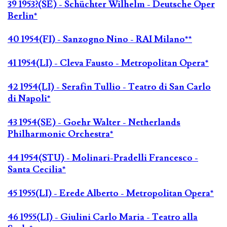
39 1953?(SE) - Schüchter Wilhelm - Deutsche Oper
Berlin*
40 1954(FI) - Sanzogno Nino - RAI Milano**
41 1954(LI) - Cleva Fausto - Metropolitan Opera*
42 1954(LI) - Serafin Tullio - Teatro di San Carlo
di Napoli*
43 1954(SE) - Goehr Walter - Netherlands
Philharmonic Orchestra*
44 1954(STU) - Molinari-Pradelli Francesco -
Santa Cecilia*
45 1955(LI) - Erede Alberto - Metropolitan Opera*
46 1955(LI) - Giulini Carlo Maria - Teatro alla