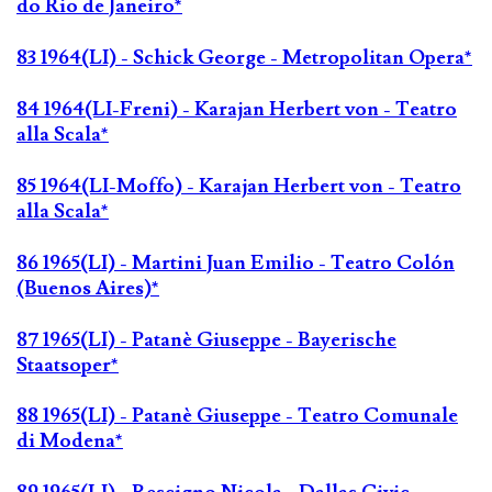
do Rio de Janeiro*
83 1964(LI) - Schick George - Metropolitan Opera*
84 1964(LI-Freni) - Karajan Herbert von - Teatro
alla Scala*
85 1964(LI-Moffo) - Karajan Herbert von - Teatro
alla Scala*
86 1965(LI) - Martini Juan Emilio - Teatro Colón
(Buenos Aires)*
87 1965(LI) - Patanè Giuseppe - Bayerische
Staatsoper*
88 1965(LI) - Patanè Giuseppe - Teatro Comunale
di Modena*