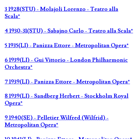
3 1928(STU) - Molajoli Lorenzo - Teatro alla
Scala*
4 1930-31(STU) - Sabajno Carlo - Teatro alla Scala*
5 1935(LI) - Panizza Ettore - Metropolitan Opera*
6 1939(LI) - Gui Vittorio - London Philharmonic
Orchestra*
7 1939(LI) - Panizza Ettore - Metropolitan Opera*
8 1939(LI) - Sandberg Herbert - Stockholm Royal
Opera*
9 1940(SE) - Pelletier Wilfred (Wilfrid) -
Metropolitan Opera*