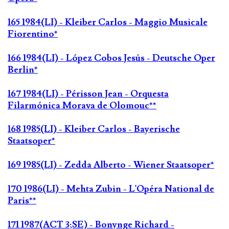
165 1984(LI) - Kleiber Carlos - Maggio Musicale
Fiorentino*
166 1984(LI) - López Cobos Jesús - Deutsche Oper
Berlin*
167 1984(LI) - Périsson Jean - Orquesta
Filarmónica Morava de Olomouc**
168 1985(LI) - Kleiber Carlos - Bayerische
Staatsoper*
169 1985(LI) - Zedda Alberto - Wiener Staatsoper*
170 1986(LI) - Mehta Zubin - L'Opéra National de
Paris**
171 1987(ACT 3;SE) - Bonynge Richard -