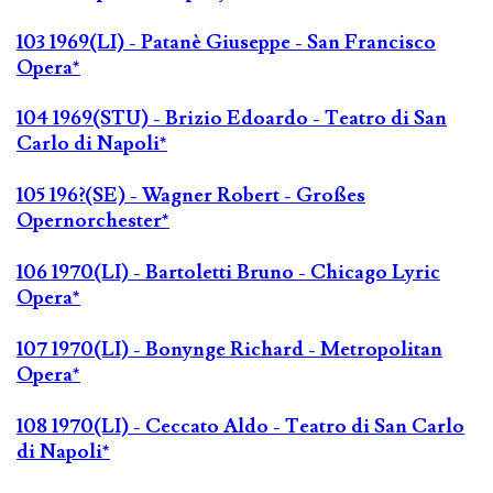
103 1969(LI) - Patanè Giuseppe - San Francisco
Opera*
104 1969(STU) - Brizio Edoardo - Teatro di San
Carlo di Napoli*
105 196?(SE) - Wagner Robert - Großes
Opernorchester*
106 1970(LI) - Bartoletti Bruno - Chicago Lyric
Opera*
107 1970(LI) - Bonynge Richard - Metropolitan
Opera*
108 1970(LI) - Ceccato Aldo - Teatro di San Carlo
di Napoli*