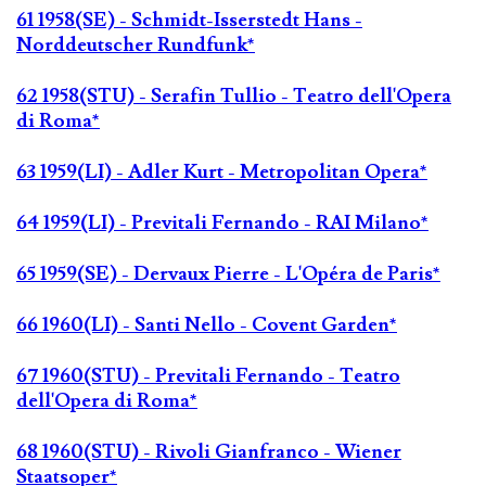
61 1958(SE) - Schmidt-Isserstedt Hans -
Norddeutscher Rundfunk*
62 1958(STU) - Serafin Tullio - Teatro dell'Opera
di Roma*
63 1959(LI) - Adler Kurt - Metropolitan Opera*
64 1959(LI) - Previtali Fernando - RAI Milano*
65 1959(SE) - Dervaux Pierre - L'Opéra de Paris*
66 1960(LI) - Santi Nello - Covent Garden*
67 1960(STU) - Previtali Fernando - Teatro
dell'Opera di Roma*
68 1960(STU) - Rivoli Gianfranco - Wiener
Staatsoper*