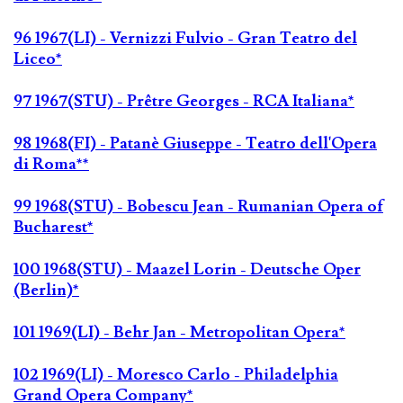
96 1967(LI) - Vernizzi Fulvio - Gran Teatro del
Liceo*
97 1967(STU) - Prêtre Georges - RCA Italiana*
98 1968(FI) - Patanè Giuseppe - Teatro dell'Opera
di Roma**
99 1968(STU) - Bobescu Jean - Rumanian Opera of
Bucharest*
100 1968(STU) - Maazel Lorin - Deutsche Oper
(Berlin)*
101 1969(LI) - Behr Jan - Metropolitan Opera*
102 1969(LI) - Moresco Carlo - Philadelphia
Grand Opera Company*