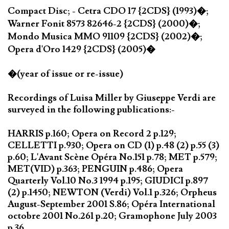
Compact Disc; - Cetra CDO 17 {2CDS} (1993)�;
Warner Fonit 8573 82646-2 {2CDS} (2000)�;
Mondo Musica MMO 91109 {2CDS} (2002)�;
Opera d'Oro 1429 {2CDS} (2005)�
�(year of issue or re-issue)
Recordings of Luisa Miller by Giuseppe Verdi are
surveyed in the following publications:-
HARRIS p.160; Opera on Record 2 p.129;
CELLETTI p.930; Opera on CD (1) p.48 (2) p.55 (3)
p.60; L'Avant Scène Opéra No.151 p.78; MET p.579;
MET(VID) p.363; PENGUIN p.486; Opera
Quarterly Vol.10 No.3 1994 p.195; GIUDICI p.897
(2) p.1450; NEWTON (Verdi) Vol.1 p.326; Orpheus
August-September 2001 S.86; Opéra International
octobre 2001 No.261 p.20; Gramophone July 2003
p.36