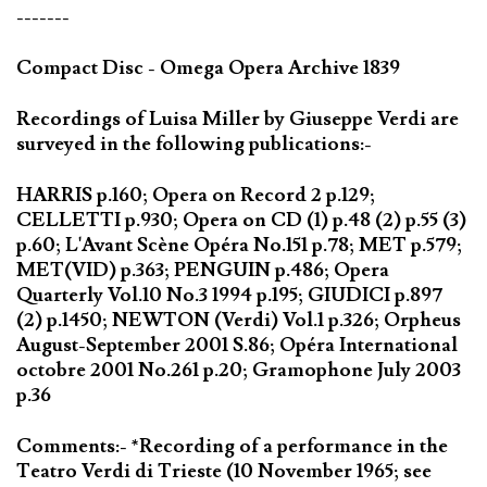
-------
Compact Disc - Omega Opera Archive 1839
Recordings of Luisa Miller by Giuseppe Verdi are
surveyed in the following publications:-
HARRIS p.160; Opera on Record 2 p.129;
CELLETTI p.930; Opera on CD (1) p.48 (2) p.55 (3)
p.60; L'Avant Scène Opéra No.151 p.78; MET p.579;
MET(VID) p.363; PENGUIN p.486; Opera
Quarterly Vol.10 No.3 1994 p.195; GIUDICI p.897
(2) p.1450; NEWTON (Verdi) Vol.1 p.326; Orpheus
August-September 2001 S.86; Opéra International
octobre 2001 No.261 p.20; Gramophone July 2003
p.36
Comments:- *Recording of a performance in the
Teatro Verdi di Trieste (10 November 1965; see