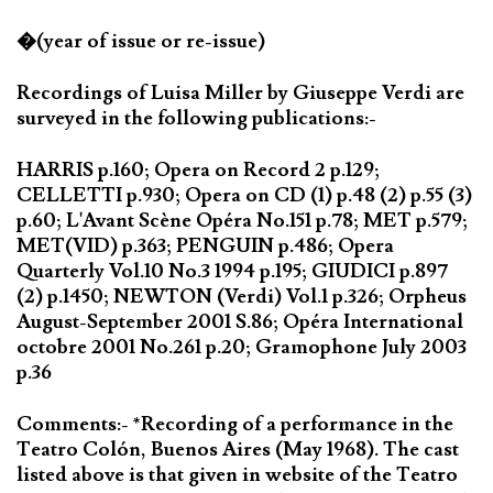
�(year of issue or re-issue)
Recordings of Luisa Miller by Giuseppe Verdi are
surveyed in the following publications:-
HARRIS p.160; Opera on Record 2 p.129;
CELLETTI p.930; Opera on CD (1) p.48 (2) p.55 (3)
p.60; L'Avant Scène Opéra No.151 p.78; MET p.579;
MET(VID) p.363; PENGUIN p.486; Opera
Quarterly Vol.10 No.3 1994 p.195; GIUDICI p.897
(2) p.1450; NEWTON (Verdi) Vol.1 p.326; Orpheus
August-September 2001 S.86; Opéra International
octobre 2001 No.261 p.20; Gramophone July 2003
p.36
Comments:- *Recording of a performance in the
Teatro Colón, Buenos Aires (May 1968). The cast
listed above is that given in website of the Teatro