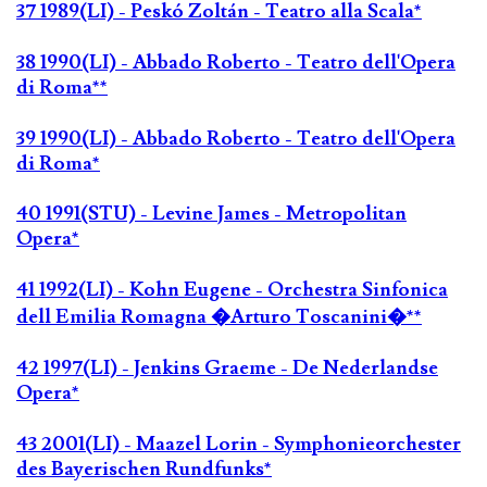
37 1989(LI) - Peskó Zoltán - Teatro alla Scala*
38 1990(LI) - Abbado Roberto - Teatro dell'Opera
di Roma**
39 1990(LI) - Abbado Roberto - Teatro dell'Opera
di Roma*
40 1991(STU) - Levine James - Metropolitan
Opera*
41 1992(LI) - Kohn Eugene - Orchestra Sinfonica
dell Emilia Romagna �Arturo Toscanini�**
42 1997(LI) - Jenkins Graeme - De Nederlandse
Opera*
43 2001(LI) - Maazel Lorin - Symphonieorchester
des Bayerischen Rundfunks*