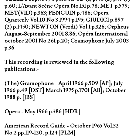
p.60; L'Avant Scène Opéra No.151 p.78; MET p.579;
MET(VID) p.363; PENGUIN p.486; Opera
Quarterly Vol.10 No.3 1994 p.195; GIUDICI p.897
(2) p.1450; NEWTON (Verdi) Vol.1 p.326; Orpheus
August-September 2001 S.86; Opéra International
octobre 2001 No.261 p.20; Gramophone July 2003
p.36
This recording is reviewed in the following
publications:-
(The) Gramophone - April 1966 p.509 [AP]; July
1966 p.49 [DST] March 1975 p.1701 [AB]; October
1988 p. [JBS]
Opera - May 1966 p.386 [HDR]
American Record Guide - October 1965 Vol.32
No.2 pp.119-120, p.124 [PLM]