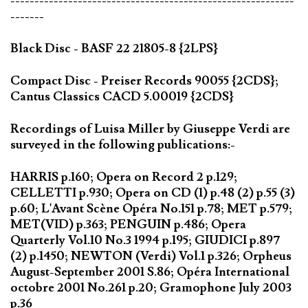
-----------------------------------------------------------
-------
Black Disc - BASF 22 21805-8 {2LPS}
Compact Disc - Preiser Records 90055 {2CDS};
Cantus Classics CACD 5.00019 {2CDS}
Recordings of Luisa Miller by Giuseppe Verdi are
surveyed in the following publications:-
HARRIS p.160; Opera on Record 2 p.129;
CELLETTI p.930; Opera on CD (1) p.48 (2) p.55 (3)
p.60; L'Avant Scène Opéra No.151 p.78; MET p.579;
MET(VID) p.363; PENGUIN p.486; Opera
Quarterly Vol.10 No.3 1994 p.195; GIUDICI p.897
(2) p.1450; NEWTON (Verdi) Vol.1 p.326; Orpheus
August-September 2001 S.86; Opéra International
octobre 2001 No.261 p.20; Gramophone July 2003
p.36