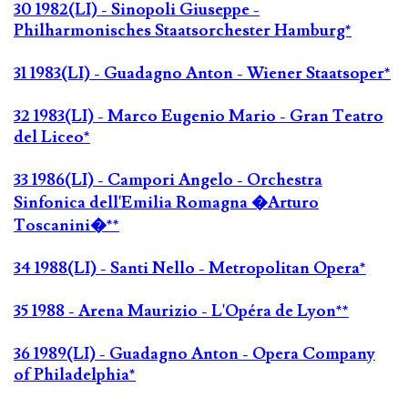
30 1982(LI) - Sinopoli Giuseppe -
Philharmonisches Staatsorchester Hamburg*
31 1983(LI) - Guadagno Anton - Wiener Staatsoper*
32 1983(LI) - Marco Eugenio Mario - Gran Teatro
del Liceo*
33 1986(LI) - Campori Angelo - Orchestra
Sinfonica dell'Emilia Romagna �Arturo
Toscanini�**
34 1988(LI) - Santi Nello - Metropolitan Opera*
35 1988 - Arena Maurizio - L'Opéra de Lyon**
36 1989(LI) - Guadagno Anton - Opera Company
of Philadelphia*