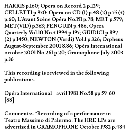
HARRIS p.160; Opera on Record 2 p.129;
CELLETTI p.930; Opera on CD (1) p.48 (2) p.55 (3)
p.60; L'Avant Scène Opéra No.151 p.78; MET p.579;
MET(VID) p.363; PENGUIN p.486; Opera
Quarterly Vol.10 No.3 1994 p.195; GIUDICI p.897
(2) p.1450; NEWTON (Verdi) Vol.1 p.326; Orpheus
August-September 2001 S.86; Opéra International
octobre 2001 No.261 p.20; Gramophone July 2003
p.36
This recording is reviewed in the following
publication:-
Opéra International - avril 1983 No.58 pp.59-60
[SS]
Comments:- *Recording of a performance in
Teatro Massimo di Palermo. The HRE LPs are
advertized in GRAMOPHONE October 1982 p.484