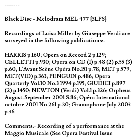
-------
Black Disc - Melodram MEL 477 {3LPS}
Recordings of Luisa Miller by Giuseppe Verdi are
surveyed in the following publications:-
HARRIS p.160; Opera on Record 2 p.129;
CELLETTI p.930; Opera on CD (1) p.48 (2) p.55 (3)
p.60; L'Avant Scène Opéra No.151 p.78; MET p.579;
MET(VID) p.363; PENGUIN p.486; Opera
Quarterly Vol.10 No.3 1994 p.195; GIUDICI p.897
(2) p.1450; NEWTON (Verdi) Vol.1 p.326; Orpheus
August-September 2001 S.86; Opéra International
octobre 2001 No.261 p.20; Gramophone July 2003
p.36
Comments:- Recording of a performance at the
Maggio Musicale (See Opera Festival Issue