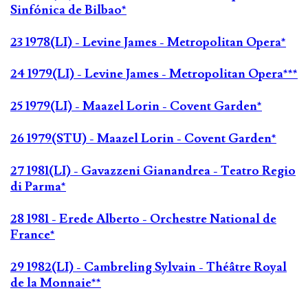
Sinfónica de Bilbao*
23 1978(LI) - Levine James - Metropolitan Opera*
24 1979(LI) - Levine James - Metropolitan Opera***
25 1979(LI) - Maazel Lorin - Covent Garden*
26 1979(STU) - Maazel Lorin - Covent Garden*
27 1981(LI) - Gavazzeni Gianandrea - Teatro Regio
di Parma*
28 1981 - Erede Alberto - Orchestre National de
France*
29 1982(LI) - Cambreling Sylvain - Théâtre Royal
de la Monnaie**