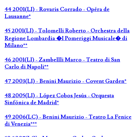
44 2001(LI) - Rovaris Corrado - Opéra de
Lausanne*
45 2001(LI) - Tolomelli Roberto - Orchestra della
Regione Lombardia �I Pomeriggi Musicale� di
Milano**
46 2001(LI) - Zambellli Marco - Teatro di San
Carlo di Napoli**
47 2003(LI) - Benini Maurizio - Covent Garden*
48 2005(LI) - López Cobos Jesús - Orquesta
Sinfónica de Madrid*
49 2006(LC) - Benini Maurizio - Teatro La Fenice
di Venezia***