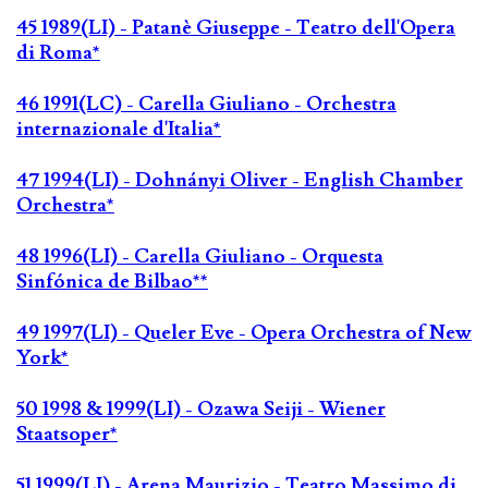
45 1989(LI) - Patanè Giuseppe - Teatro dell'Opera
di Roma*
46 1991(LC) - Carella Giuliano - Orchestra
internazionale d'Italia*
47 1994(LI) - Dohnányi Oliver - English Chamber
Orchestra*
48 1996(LI) - Carella Giuliano - Orquesta
Sinfónica de Bilbao**
49 1997(LI) - Queler Eve - Opera Orchestra of New
York*
50 1998 & 1999(LI) - Ozawa Seiji - Wiener
Staatsoper*
51 1999(LI) - Arena Maurizio - Teatro Massimo di