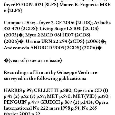
foyer FO 1019-1021 {3LPS} Mauro R. Fuguette MRF
6 {2LPS}
Compact Disc; - foyer 2-CF 2006 {2CDS); Arkadia
352 470 {2CDS}; Living Stage LS 1031 {2CDS}
(2003)�; Myto 2 MCD 061 H107 {2CDS}
(2006)�; Urania URN 22 294 {2CDS} (2006)�;
Andromeda ANDRCD 9005 {2CDS} (2006)�
�(year of issue or re-issue)
Recordings of Ernani by Giuseppe Verdi are
surveyed in the following publications:-
HARRIS p.99; CELLETTI p.880; Opera on CD (1)
p.45 (2) p.52 (3) p.57; MET p.570; MET(VID) p.350;
PENGUIN p.477 GIUDICI p.867 (2) p.1414; Opéra
International No.222 mars 1998 p.54, No.265
février 2002 p.22