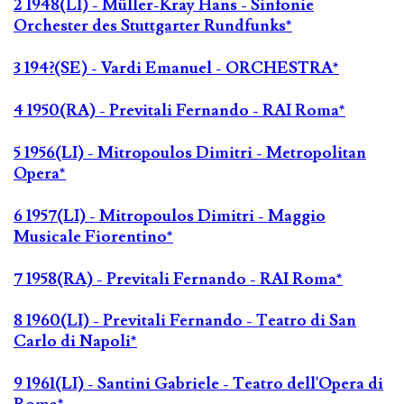
2 1948(LI) - Müller-Kray Hans - Sinfonie
Orchester des Stuttgarter Rundfunks*
3 194?(SE) - Vardi Emanuel - ORCHESTRA*
4 1950(RA) - Previtali Fernando - RAI Roma*
5 1956(LI) - Mitropoulos Dimitri - Metropolitan
Opera*
6 1957(LI) - Mitropoulos Dimitri - Maggio
Musicale Fiorentino*
7 1958(RA) - Previtali Fernando - RAI Roma*
8 1960(LI) - Previtali Fernando - Teatro di San
Carlo di Napoli*
9 1961(LI) - Santini Gabriele - Teatro dell'Opera di