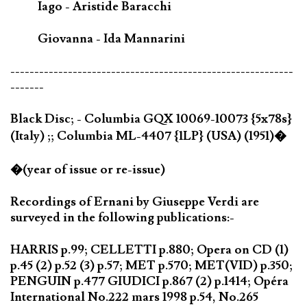
Iago - Aristide Baracchi
Giovanna - Ida Mannarini
-----------------------------------------------------------
-------
Black Disc; - Columbia GQX 10069-10073 {5x78s}
(Italy) ;; Columbia ML-4407 {1LP} (USA) (1951)�
�(year of issue or re-issue)
Recordings of Ernani by Giuseppe Verdi are
surveyed in the following publications:-
HARRIS p.99; CELLETTI p.880; Opera on CD (1)
p.45 (2) p.52 (3) p.57; MET p.570; MET(VID) p.350;
PENGUIN p.477 GIUDICI p.867 (2) p.1414; Opéra
International No.222 mars 1998 p.54, No.265