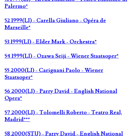
Palermo*
52 1999(LI) - Carella Giuliano - Opéra de
Marseille*
53 1999(LI) - Elder Mark - Orchestra*
54 1999(LI) - Ozawa Seiji - Wiener Staatsoper*
55 2000(LI) - Carignani Paolo - Wiener
Staatsoper*
56 2000(LI) - Parry David - English National
Opera*
57 2000(LI) - Tolomelli Roberto - Teatro Real,
Madrid***
58 2000(STU) - Parry David - English National