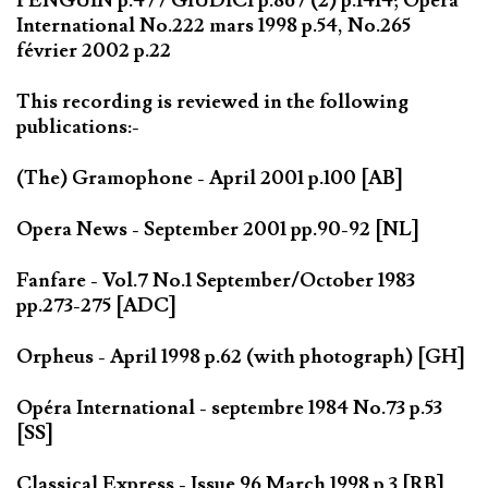
PENGUIN p.477 GIUDICI p.867 (2) p.1414; Opéra
International No.222 mars 1998 p.54, No.265
février 2002 p.22
This recording is reviewed in the following
publications:-
(The) Gramophone - April 2001 p.100 [AB]
Opera News - September 2001 pp.90-92 [NL]
Fanfare - Vol.7 No.1 September/October 1983
pp.273-275 [ADC]
Orpheus - April 1998 p.62 (with photograph) [GH]
Opéra International - septembre 1984 No.73 p.53
[SS]
Classical Express - Issue 96 March 1998 p.3 [RB]