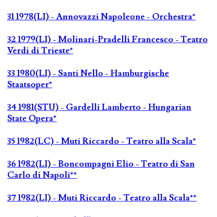
31 1978(LI) - Annovazzi Napoleone - Orchestra*
32 1979(LI) - Molinari-Pradelli Francesco - Teatro
Verdi di Trieste*
33 1980(LI) - Santi Nello - Hamburgische
Staatsoper*
34 1981(STU) - Gardelli Lamberto - Hungarian
State Opera*
35 1982(LC) - Muti Riccardo - Teatro alla Scala*
36 1982(LI) - Boncompagni Elio - Teatro di San
Carlo di Napoli**
37 1982(LI) - Muti Riccardo - Teatro alla Scala**