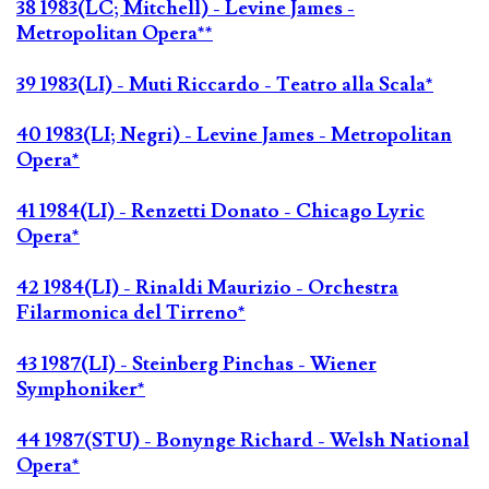
38 1983(LC; Mitchell) - Levine James -
Metropolitan Opera**
39 1983(LI) - Muti Riccardo - Teatro alla Scala*
40 1983(LI; Negri) - Levine James - Metropolitan
Opera*
41 1984(LI) - Renzetti Donato - Chicago Lyric
Opera*
42 1984(LI) - Rinaldi Maurizio - Orchestra
Filarmonica del Tirreno*
43 1987(LI) - Steinberg Pinchas - Wiener
Symphoniker*
44 1987(STU) - Bonynge Richard - Welsh National
Opera*