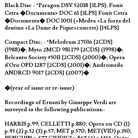
Black Disc - *Paragon DSV 52018 {3LPS}; Fonit
Cetra �Documents> DOC 61 {3LPS} Fonit Cetra
�Documents� DOC 1001 (+Medea +La forza del
destino +La Dame de Pique+concert) {14LPS}
Compact Disc; - *Melodram 27016 {2CDS}
(1988)�; Myto 2MCD 981.179 {2CDS} (1998)�;
Belcanto Society #5011 {2CDS} (2000)�; Opera
d'Oro OPD 1287 {2CDS} (2001)�; Andromeda
ANDRCD 9017 {2CDS} (2007)�
�(year of issue or re-issue)
Recordings of Ernani by Giuseppe Verdi are
surveyed in the following publications:-
HARRIS p.99; CELLETTI p.880; Opera on CD (1)
p.45 (2) p.52 (3) p.57; MET p.570; MET(VID) p.350;