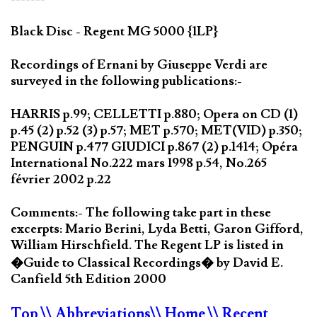
Black Disc - Regent MG 5000 {1LP}
Recordings of Ernani by Giuseppe Verdi are
surveyed in the following publications:-
HARRIS p.99; CELLETTI p.880; Opera on CD (1)
p.45 (2) p.52 (3) p.57; MET p.570; MET(VID) p.350;
PENGUIN p.477 GIUDICI p.867 (2) p.1414; Opéra
International No.222 mars 1998 p.54, No.265
février 2002 p.22
Comments:- The following take part in these
excerpts: Mario Berini, Lyda Betti, Garon Gifford,
William Hirschfield. The Regent LP is listed in
�Guide to Classical Recordings� by David E.
Canfield 5th Edition 2000
Top
\\ Abbreviations
\\ Home
\\ Recent