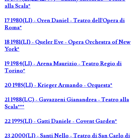
alla Scala*
17 1980(LI) - Oren Daniel - Teatro dell'Opera di
Roma*
18 1981(LI) - Queler Eve - Opera Orchestra of New
York*
19 1984(LI) - Arena Maurizio - Teatro Regio di
Torino*
20 1985(LI) - Krieger Armando - Orquesta*
21 1988(LC) - Gavazzeni Gianandrea - Teatro alla
Scala***
22 1995(LI) - Gatti Daniele - Covent Garden*
23 2000(LI) - Santi Nello - Teatro di San Carlo di