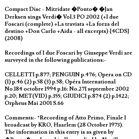
Compact Disc - Mitridate �Ponto� �Jan
Derksen sings Verdi� Vol.3 PO 2002 (+I due
Foscari (complete) +La traviata +La forza del
destino +Don Carlo +Aida - all excerpts) {4CDS}
(2008)
Recordings of I due Foscari by Giuseppe Verdi are
surveyed in the following publications:-
CELLETTI p.877; PENGUIN p.476; Opera on CD
(1) p.46 (2) p.58 (3) p.58; Opéra International
No.184 octobre 1994 p.16: No.271 septembre 2002
p.20; MET(VID) p.355; GIUDICI p.874 (2) p.1422;
Orpheus Mai 2001 S.66
Comments:- *Recording of Atto Primo, Finale I
broadcast by KRO, Haarlem (28 October 1973).
The information in this entry is as given by