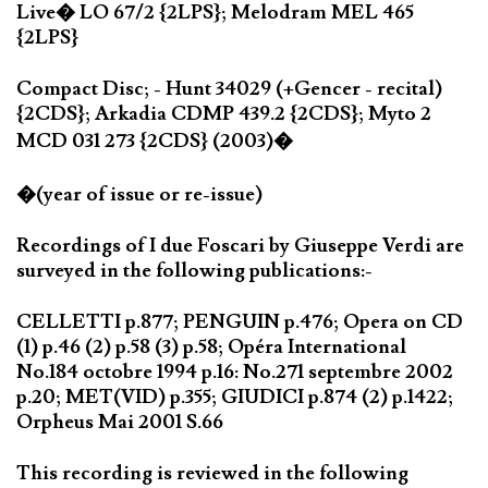
Live� LO 67/2 {2LPS}; Melodram MEL 465
{2LPS}
Compact Disc; - Hunt 34029 (+Gencer - recital)
{2CDS}; Arkadia CDMP 439.2 {2CDS}; Myto 2
MCD 031 273 {2CDS} (2003)�
�(year of issue or re-issue)
Recordings of I due Foscari by Giuseppe Verdi are
surveyed in the following publications:-
CELLETTI p.877; PENGUIN p.476; Opera on CD
(1) p.46 (2) p.58 (3) p.58; Opéra International
No.184 octobre 1994 p.16: No.271 septembre 2002
p.20; MET(VID) p.355; GIUDICI p.874 (2) p.1422;
Orpheus Mai 2001 S.66
This recording is reviewed in the following