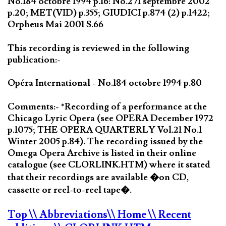
No.184 octobre 1994 p.16: No.271 septembre 2002
p.20; MET(VID) p.355; GIUDICI p.874 (2) p.1422;
Orpheus Mai 2001 S.66
This recording is reviewed in the following
publication:-
Opéra International - No.184 octobre 1994 p.80
Comments:- *Recording of a performance at the
Chicago Lyric Opera (see OPERA December 1972
p.1075; THE OPERA QUARTERLY Vol.21 No.1
Winter 2005 p.84). The recording issued by the
Omega Opera Archive is listed in their online
catalogue (see CLORLINK.HTM) where it stated
that their recordings are available �on CD,
cassette or reel-to-reel tape�.
Top
\\ Abbreviations
\\ Home
\\ Recent