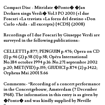
Compact Disc - Mitridate �Ponto� �Jan
Derksen sings Verdi� Vol.3 PO 2003 (+I due
Foscari +La traviata +La forza del destino +Don
Carlo +Aida - all excerpts) {4CDS} (2008)
Recordings of I due Foscari by Giuseppe Verdi are
surveyed in the following publications:-
CELLETTI p.877; PENGUIN p.476; Opera on CD
(1) p.46 (2) p.58 (3) p.58; Opéra International
No.184 octobre 1994 p.16: No.271 septembre 2002
p.20; MET(VID) p.355; GIUDICI p.874 (2) p.1422;
Orpheus Mai 2001 S.66
Comments:- *Recording of a concert performance
in the Concertgebouw, Amsterdam (7 December
1968). The information in this entry is as given by
�Ponto� and was kindly supplied by Neville