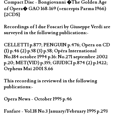
Compact Disc - Bongiovanni �The Golden Age
of Opera� GAO 168-169 (+excerpts Parma 1966)
{2CDS}
Recordings of I due Foscari by Giuseppe Verdi are
surveyed in the following publications:-
CELLETTI p.877; PENGUIN p.476; Opera on CD
(1) p.46 (2) p.58 (3) p.58; Opéra International
No.184 octobre 1994 p.16: No.271 septembre 2002
p.20; MET(VID) p.355; GIUDICI p.874 (2) p.1422;
Orpheus Mai 2001 S.66
This recording is reviewed in the following
publications:-
Opera News - October 1995 p.46
Fanfare - Vol.18 No.3 January/February 1995 p.293