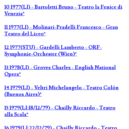
10 1977(LI) - Bartoletti Bruno - Teatro la Fenice di
Venezia*
11 1977(LI) - Molinari-Pradelli Francesco - Gran
Teatro del Liceo*
12 1977(STU) - Gardelli Lamberto - ORF-
Symphonie-Orchester (Wien)*
13 1978(LI) - Groves Charles - English National
Opera*
14 1979(LI) - Veltri Michelangelo - Teatro Colón
(Buenos Aires)*
15 1979(LI;18/12/79) - Chailly Riccardo - Teatro
alla Scala*
16 1979(LI;22/12/79) - Chailly Riccardo - Teatro