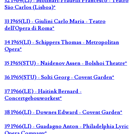
32 1964(LI) - Molinari-Pradelli Francesco - Teatro
São Carlos (Lisboa)*
33 1965(LI) - Giulini Carlo Maria - Teatro
dell'Opera di Roma*
34 1965(LI) - Schippers Thomas - Metropolitan
Opera*
35 1965(STU) - Naidenov Assen - Bolshoi Theatre*
36 1965(STU) - Solti Georg - Covent Garden*
37 1966(LE) - Haitink Bernard -
Concertgebouworkest*
38 1966(LI) - Downes Edward - Covent Garden*
39 1966(LI) - Guadagno Anton - Philadelphia Lyric
Opera Company*