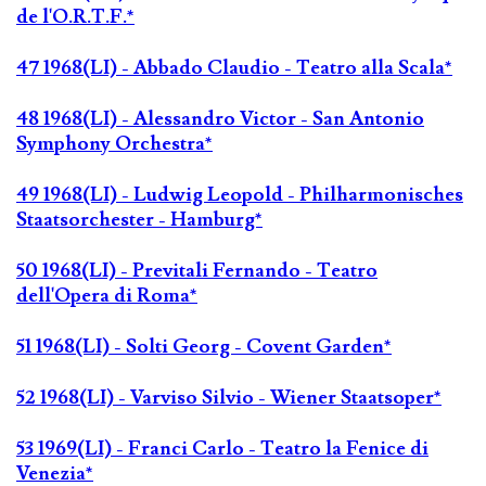
de l'O.R.T.F.*
47 1968(LI) - Abbado Claudio - Teatro alla Scala*
48 1968(LI) - Alessandro Victor - San Antonio
Symphony Orchestra*
49 1968(LI) - Ludwig Leopold - Philharmonisches
Staatsorchester - Hamburg*
50 1968(LI) - Previtali Fernando - Teatro
dell'Opera di Roma*
51 1968(LI) - Solti Georg - Covent Garden*
52 1968(LI) - Varviso Silvio - Wiener Staatsoper*
53 1969(LI) - Franci Carlo - Teatro la Fenice di
Venezia*