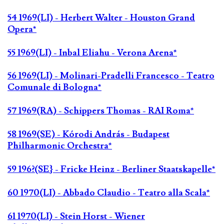
54 1969(LI) - Herbert Walter - Houston Grand
Opera*
55 1969(LI) - Inbal Eliahu - Verona Arena*
56 1969(LI) - Molinari-Pradelli Francesco - Teatro
Comunale di Bologna*
57 1969(RA) - Schippers Thomas - RAI Roma*
58 1969(SE) - Kórodi András - Budapest
Philharmonic Orchestra*
59 196?(SE} - Fricke Heinz - Berliner Staatskapelle*
60 1970(LI) - Abbado Claudio - Teatro alla Scala*
61 1970(LI) - Stein Horst - Wiener