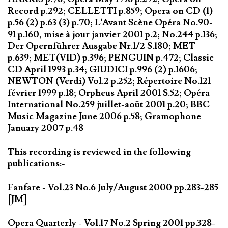
Record p.292; CELLETTI p.859; Opera on CD (1)
p.56 (2) p.63 (3) p.70; L'Avant Scène Opéra No.90-
91 p.160, mise à jour janvier 2001 p.2; No.244 p.136;
Der Opernführer Ausgabe Nr.1/2 S.180; MET
p.639; MET(VID) p.396; PENGUIN p.472; Classic
CD April 1993 p.34; GIUDICI p.996 (2) p.1606;
NEWTON (Verdi) Vol.2 p.252; Répertoire No.121
février 1999 p.18; Orpheus April 2001 S.52; Opéra
International No.259 juillet-aoüt 2001 p.20; BBC
Music Magazine June 2006 p.58; Gramophone
January 2007 p.48
This recording is reviewed in the following
publications:-
Fanfare - Vol.23 No.6 July/August 2000 pp.283-285
[JM]
Opera Quarterly - Vol.17 No.2 Spring 2001 pp.328-