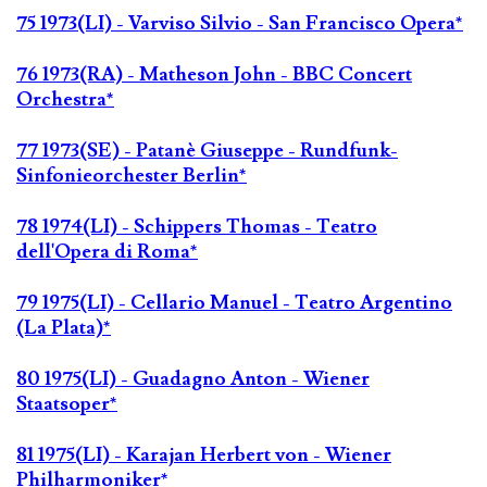
75 1973(LI) - Varviso Silvio - San Francisco Opera*
76 1973(RA) - Matheson John - BBC Concert
Orchestra*
77 1973(SE) - Patanè Giuseppe - Rundfunk-
Sinfonieorchester Berlin*
78 1974(LI) - Schippers Thomas - Teatro
dell'Opera di Roma*
79 1975(LI) - Cellario Manuel - Teatro Argentino
(La Plata)*
80 1975(LI) - Guadagno Anton - Wiener
Staatsoper*
81 1975(LI) - Karajan Herbert von - Wiener
Philharmoniker*