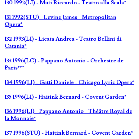
130 1992(LI) - Muti Riccardo - Teatro alla Scala*
131 1992(STU) - Levine James - Metropolitan
Opera*
132 1993(LI) - Licata Andrea - Teatro Bellini di
Catania*
133 1996(LC) - Pappano Antonio - Orchestre de
Paris***
134 1996(LI) - Gatti Daniele - Chicago Lyric Opera*
135 1996(LI) - Haitink Bernard - Covent Garden*
136 1996(LI) - Pappano Antonio - Théâtre Royal de
la Monnaie*
137 1996(STU) - Haitink Bernard - Covent Garden*