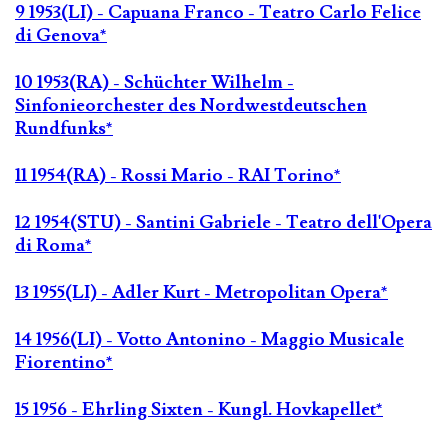
9 1953(LI) - Capuana Franco - Teatro Carlo Felice
di Genova*
10 1953(RA) - Schüchter Wilhelm -
Sinfonieorchester des Nordwestdeutschen
Rundfunks*
11 1954(RA) - Rossi Mario - RAI Torino*
12 1954(STU) - Santini Gabriele - Teatro dell'Opera
di Roma*
13 1955(LI) - Adler Kurt - Metropolitan Opera*
14 1956(LI) - Votto Antonino - Maggio Musicale
Fiorentino*
15 1956 - Ehrling Sixten - Kungl. Hovkapellet*