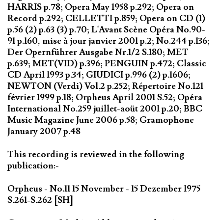
HARRIS p.78; Opera May 1958 p.292; Opera on
Record p.292; CELLETTI p.859; Opera on CD (1)
p.56 (2) p.63 (3) p.70; L'Avant Scène Opéra No.90-
91 p.160, mise à jour janvier 2001 p.2; No.244 p.136;
Der Opernführer Ausgabe Nr.1/2 S.180; MET
p.639; MET(VID) p.396; PENGUIN p.472; Classic
CD April 1993 p.34; GIUDICI p.996 (2) p.1606;
NEWTON (Verdi) Vol.2 p.252; Répertoire No.121
février 1999 p.18; Orpheus April 2001 S.52; Opéra
International No.259 juillet-aoüt 2001 p.20; BBC
Music Magazine June 2006 p.58; Gramophone
January 2007 p.48
This recording is reviewed in the following
publication:-
Orpheus - No.11 15 November - 15 Dezember 1975
S.261-S.262 [SH]