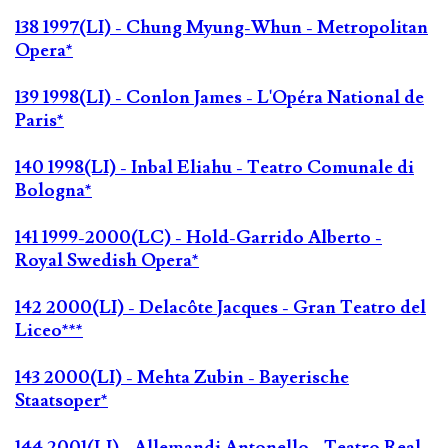
138 1997(LI) - Chung Myung-Whun - Metropolitan
Opera*
139 1998(LI) - Conlon James - L'Opéra National de
Paris*
140 1998(LI) - Inbal Eliahu - Teatro Comunale di
Bologna*
141 1999-2000(LC) - Hold-Garrido Alberto -
Royal Swedish Opera*
142 2000(LI) - Delacôte Jacques - Gran Teatro del
Liceo***
143 2000(LI) - Mehta Zubin - Bayerische
Staatsoper*
144 2001(LI) - Allemandi Antonello - Teatro Real,