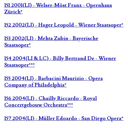
151 2001(LI) - Welser-Möst Franz - Opernhaus
Zürich*
152 2002(LI) - Hager Leopold - Wiener Staatsoper*
153 2002(LI) - Mehta Zubin - Bayerische
Staatsoper*
154 2004(LI & LC) - Billy Bertrand De - Wiener
Staatsoper***
155 2004(LI) - Barbacini Maurizio - Opera
Company of Philadelphia*
156 2004(LI) - Chailly Riccardo - Royal
Concertgebouw Orchestra***
157 2004(LI) - Müller Edoardo - San Diego Opera*