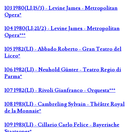
103 1980(LI;15/3) - Levine James - Metropolitan
Opera*
104 1980(LI;21/2) - Levine James - Metropolitan
Opera***
105 1982(LI) - Abbado Roberto - Gran Teatro del
Liceo*
106 1982(LI) - Neuhold Günter - Teatro Regio di
Parma*
107 1982(LI) - Rivoli Gianfranco - Orquesta***
108 1983(LI) - Cambreling Sylvain - Théâtre Royal
de la Monnaie*
109 1983(LI) - Cillario Carlo Felice - Bayerische
Staatsoper*