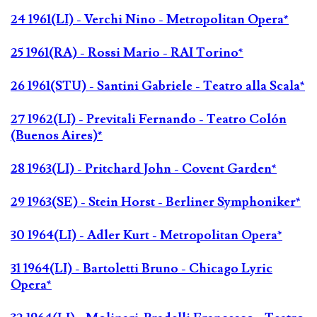
24 1961(LI) - Verchi Nino - Metropolitan Opera*
25 1961(RA) - Rossi Mario - RAI Torino*
26 1961(STU) - Santini Gabriele - Teatro alla Scala*
27 1962(LI) - Previtali Fernando - Teatro Colón
(Buenos Aires)*
28 1963(LI) - Pritchard John - Covent Garden*
29 1963(SE) - Stein Horst - Berliner Symphoniker*
30 1964(LI) - Adler Kurt - Metropolitan Opera*
31 1964(LI) - Bartoletti Bruno - Chicago Lyric
Opera*