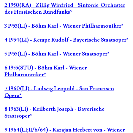
2 1950(RA) - Zillig Winfried - Sinfonie-Orchester
des Hessischen Rundfunks*
3 1953(LI) - Böhm Karl - Wiener Philharmoniker*
4 1954(LI) - Kempe Rudolf - Bayerische Staatsoper*
5 1955(LI) - Böhm Karl - Wiener Staatsoper*
6 1955(STU) - Böhm Karl - Wiener
Philharmoniker*
7 1960(LI) - Ludwig Leopold - San Francisco
Opera*
8 1963(LI) - Keilberth Joseph - Bayerische
Staatsoper*
9 1964(LI;11/6/64) - Karajan Herbert von - Wiener