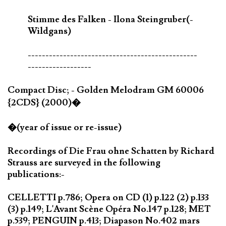
Stimme des Falken - Ilona Steingruber(-
Wildgans)
------------------------------------------------
------------------
Compact Disc; - Golden Melodram GM 60006
{2CDS} (2000)�
�(year of issue or re-issue)
Recordings of Die Frau ohne Schatten by Richard
Strauss are surveyed in the following
publications:-
CELLETTI p.786; Opera on CD (1) p.122 (2) p.133
(3) p.149; L'Avant Scène Opéra No.147 p.128; MET
p.539; PENGUIN p.413; Diapason No.402 mars