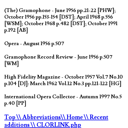
(The) Gramophone - June 1956 pp.21-22 [PHW];
October 1956 pp.153-154 [DST]; April 1968 p.556
[WSM]; October 1968 p.482 [DST]; October 1991
p.192 [AB]
Opera - August 1956 p.507
Gramophone Record Review - June 1956 p.507
[WM]
High Fidelity Magazine - October 1957 Vol.7 No.10
p.104 [DJ]: March 1962 Vol.12 No.3 pp.121-122 [HG]
International Opera Collector - Autumn 1997 No.5
p.40 [PP]
Top
\\ Abbreviations
\\ Home
\\ Recent
additions
\\ CLORLINK.php