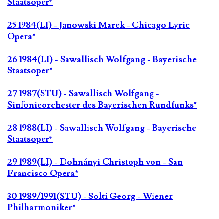
Staatsoper*
25 1984(LI) - Janowski Marek - Chicago Lyric
Opera*
26 1984(LI) - Sawallisch Wolfgang - Bayerische
Staatsoper*
27 1987(STU) - Sawallisch Wolfgang -
Sinfonieorchester des Bayerischen Rundfunks*
28 1988(LI) - Sawallisch Wolfgang - Bayerische
Staatsoper*
29 1989(LI) - Dohnányi Christoph von - San
Francisco Opera*
30 1989/1991(STU) - Solti Georg - Wiener
Philharmoniker*