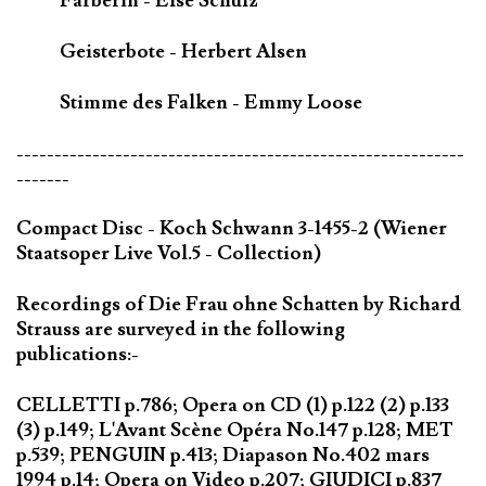
Färberin - Else Schulz
Geisterbote - Herbert Alsen
Stimme des Falken - Emmy Loose
-----------------------------------------------------------
-------
Compact Disc - Koch Schwann 3-1455-2 (Wiener
Staatsoper Live Vol.5 - Collection)
Recordings of Die Frau ohne Schatten by Richard
Strauss are surveyed in the following
publications:-
CELLETTI p.786; Opera on CD (1) p.122 (2) p.133
(3) p.149; L'Avant Scène Opéra No.147 p.128; MET
p.539; PENGUIN p.413; Diapason No.402 mars
1994 p.14; Opera on Video p.207; GIUDICI p.837