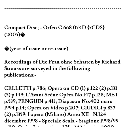
-----------------------------------------------------------
-------
Compact Disc; - Orfeo C 668 053 D {3CDS}
(2005)�
�(year of issue or re-issue)
Recordings of Die Frau ohne Schatten by Richard
Strauss are surveyed in the following
publications:-
CELLETTI p.786; Opera on CD (1) p.122 (2) p.133
(3) p.149; L'Avant Scène Opéra No.147 p.128; MET
p.539; PENGUIN p.413; Diapason No.402 mars
1994 p.14; Opera on Video p.207; GIUDICI p.837
(2) p.1359; l'opera (Milano) Anno XII - N.124
dicembre 1998 - Speciale Scala - Stagione 1998/99