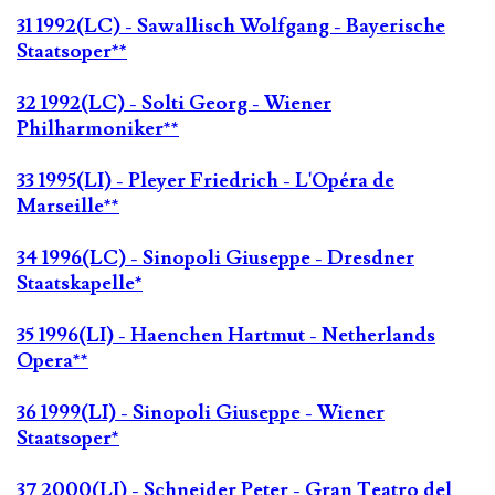
31 1992(LC) - Sawallisch Wolfgang - Bayerische
Staatsoper**
32 1992(LC) - Solti Georg - Wiener
Philharmoniker**
33 1995(LI) - Pleyer Friedrich - L'Opéra de
Marseille**
34 1996(LC) - Sinopoli Giuseppe - Dresdner
Staatskapelle*
35 1996(LI) - Haenchen Hartmut - Netherlands
Opera**
36 1999(LI) - Sinopoli Giuseppe - Wiener
Staatsoper*
37 2000(LI) - Schneider Peter - Gran Teatro del