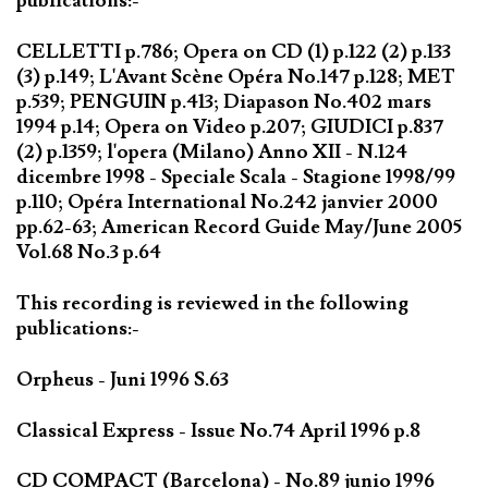
publications:-
CELLETTI p.786; Opera on CD (1) p.122 (2) p.133
(3) p.149; L'Avant Scène Opéra No.147 p.128; MET
p.539; PENGUIN p.413; Diapason No.402 mars
1994 p.14; Opera on Video p.207; GIUDICI p.837
(2) p.1359; l'opera (Milano) Anno XII - N.124
dicembre 1998 - Speciale Scala - Stagione 1998/99
p.110; Opéra International No.242 janvier 2000
pp.62-63; American Record Guide May/June 2005
Vol.68 No.3 p.64
This recording is reviewed in the following
publications:-
Orpheus - Juni 1996 S.63
Classical Express - Issue No.74 April 1996 p.8
CD COMPACT (Barcelona) - No.89 junio 1996