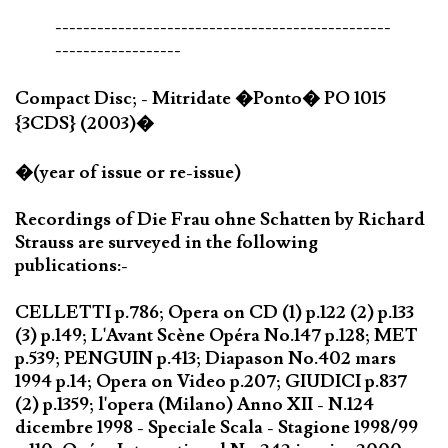
------------------------------------------------
------------------
Compact Disc; - Mitridate �Ponto� PO 1015
{3CDS} (2003)�
�(year of issue or re-issue)
Recordings of Die Frau ohne Schatten by Richard
Strauss are surveyed in the following
publications:-
CELLETTI p.786; Opera on CD (1) p.122 (2) p.133
(3) p.149; L'Avant Scène Opéra No.147 p.128; MET
p.539; PENGUIN p.413; Diapason No.402 mars
1994 p.14; Opera on Video p.207; GIUDICI p.837
(2) p.1359; l'opera (Milano) Anno XII - N.124
dicembre 1998 - Speciale Scala - Stagione 1998/99