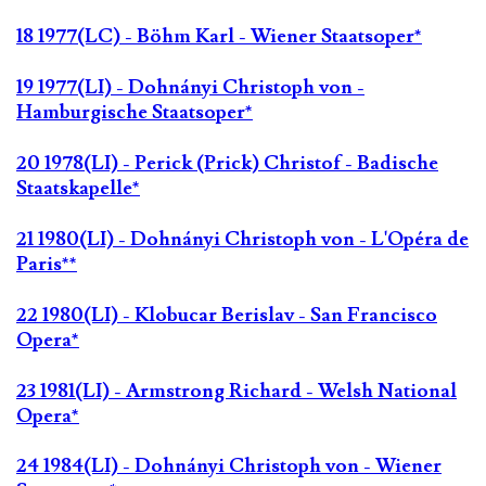
18 1977(LC) - Böhm Karl - Wiener Staatsoper*
19 1977(LI) - Dohnányi Christoph von -
Hamburgische Staatsoper*
20 1978(LI) - Perick (Prick) Christof - Badische
Staatskapelle*
21 1980(LI) - Dohnányi Christoph von - L'Opéra de
Paris**
22 1980(LI) - Klobucar Berislav - San Francisco
Opera*
23 1981(LI) - Armstrong Richard - Welsh National
Opera*
24 1984(LI) - Dohnányi Christoph von - Wiener