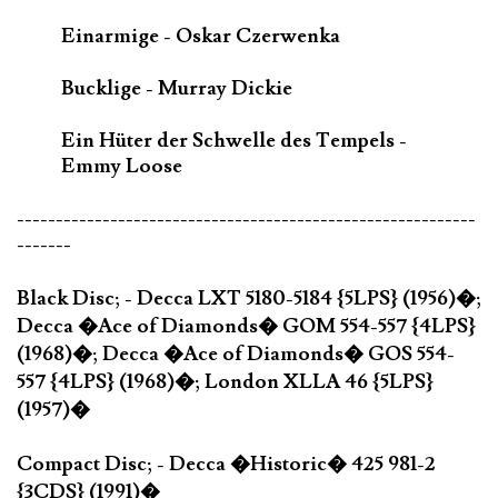
Einarmige - Oskar Czerwenka
Bucklige - Murray Dickie
Ein Hüter der Schwelle des Tempels -
Emmy Loose
-----------------------------------------------------------
-------
Black Disc; - Decca LXT 5180-5184 {5LPS} (1956)�;
Decca �Ace of Diamonds� GOM 554-557 {4LPS}
(1968)�; Decca �Ace of Diamonds� GOS 554-
557 {4LPS} (1968)�; London XLLA 46 {5LPS}
(1957)�
Compact Disc; - Decca �Historic� 425 981-2
{3CDS} (1991)�