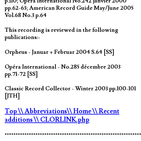
p.110; Opéra International No.242 janvier 2000
pp.62-63; American Record Guide May/June 2005
Vol.68 No.3 p.64
This recording is reviewed in the following
publications:-
Orpheus - Januar + Februar 2004 S.64 [SS]
Opéra International - No.285 décembre 2003
pp.71-72 [SS]
Classic Record Collector - Winter 2003 pp.100-101
[JTH]
Top
\\ Abbreviations
\\ Home
\\ Recent
additions
\\ CLORLINK.php
*************************************************************