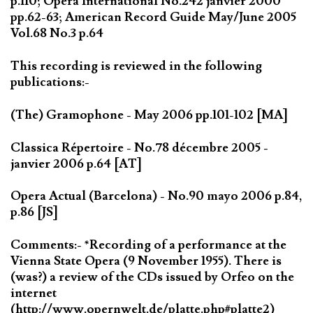
p.110; Opéra International No.242 janvier 2000
pp.62-63; American Record Guide May/June 2005
Vol.68 No.3 p.64
This recording is reviewed in the following
publications:-
(The) Gramophone - May 2006 pp.101-102 [MA]
Classica Répertoire - No.78 décembre 2005 -
janvier 2006 p.64 [AT]
Opera Actual (Barcelona) - No.90 mayo 2006 p.84,
p.86 [JS]
Comments:- *Recording of a performance at the
Vienna State Opera (9 November 1955). There is
(was?) a review of the CDs issued by Orfeo on the
internet
(http://www.opernwelt.de/platte.php#platte2)