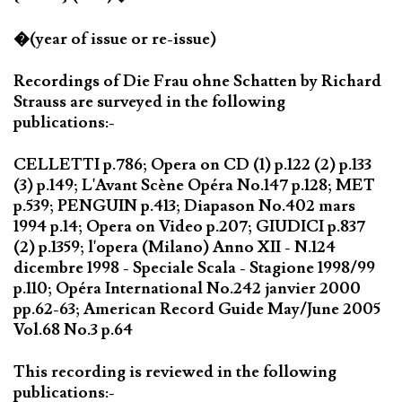
�(year of issue or re-issue)
Recordings of Die Frau ohne Schatten by Richard
Strauss are surveyed in the following
publications:-
CELLETTI p.786; Opera on CD (1) p.122 (2) p.133
(3) p.149; L'Avant Scène Opéra No.147 p.128; MET
p.539; PENGUIN p.413; Diapason No.402 mars
1994 p.14; Opera on Video p.207; GIUDICI p.837
(2) p.1359; l'opera (Milano) Anno XII - N.124
dicembre 1998 - Speciale Scala - Stagione 1998/99
p.110; Opéra International No.242 janvier 2000
pp.62-63; American Record Guide May/June 2005
Vol.68 No.3 p.64
This recording is reviewed in the following
publications:-