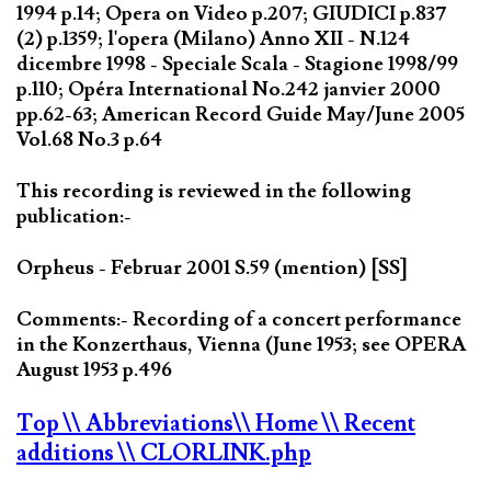
1994 p.14; Opera on Video p.207; GIUDICI p.837
(2) p.1359; l'opera (Milano) Anno XII - N.124
dicembre 1998 - Speciale Scala - Stagione 1998/99
p.110; Opéra International No.242 janvier 2000
pp.62-63; American Record Guide May/June 2005
Vol.68 No.3 p.64
This recording is reviewed in the following
publication:-
Orpheus - Februar 2001 S.59 (mention) [SS]
Comments:- Recording of a concert performance
in the Konzerthaus, Vienna (June 1953; see OPERA
August 1953 p.496
Top
\\ Abbreviations
\\ Home
\\ Recent
additions
\\ CLORLINK.php