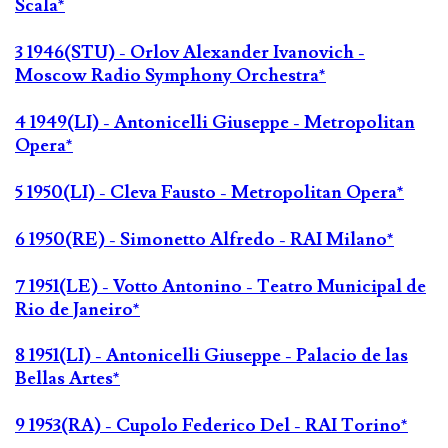
Scala*
3 1946(STU) - Orlov Alexander Ivanovich -
Moscow Radio Symphony Orchestra*
4 1949(LI) - Antonicelli Giuseppe - Metropolitan
Opera*
5 1950(LI) - Cleva Fausto - Metropolitan Opera*
6 1950(RE) - Simonetto Alfredo - RAI Milano*
7 1951(LE) - Votto Antonino - Teatro Municipal de
Rio de Janeiro*
8 1951(LI) - Antonicelli Giuseppe - Palacio de las
Bellas Artes*
9 1953(RA) - Cupolo Federico Del - RAI Torino*