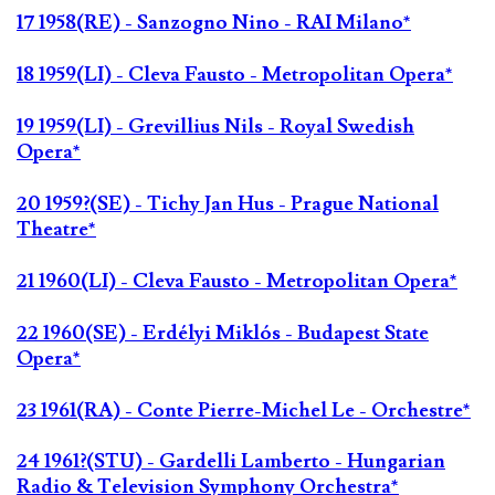
17 1958(RE) - Sanzogno Nino - RAI Milano*
18 1959(LI) - Cleva Fausto - Metropolitan Opera*
19 1959(LI) - Grevillius Nils - Royal Swedish
Opera*
20 1959?(SE) - Tichy Jan Hus - Prague National
Theatre*
21 1960(LI) - Cleva Fausto - Metropolitan Opera*
22 1960(SE) - Erdélyi Miklós - Budapest State
Opera*
23 1961(RA) - Conte Pierre-Michel Le - Orchestre*
24 1961?(STU) - Gardelli Lamberto - Hungarian
Radio & Television Symphony Orchestra*