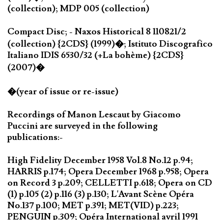
(collection); MDP 005 (collection)
Compact Disc; - Naxos Historical 8 110821/2
(collection) {2CDS} (1999)�; Istituto Discografico
Italiano IDIS 6530/32 (+La bohème) {2CDS}
(2007)�
�(year of issue or re-issue)
Recordings of Manon Lescaut by Giacomo
Puccini are surveyed in the following
publications:-
High Fidelity December 1958 Vol.8 No.12 p.94;
HARRIS p.174; Opera December 1968 p.958; Opera
on Record 3 p.209; CELLETTI p.618; Opera on CD
(1) p.105 (2) p.116 (3) p.130; L'Avant Scène Opéra
No.137 p.100; MET p.391; MET(VID) p.223;
PENGUIN p.309; Opéra International avril 1991