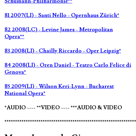
Schumann-Philharmonie**
81 2007(LI) - Santi Nello - Opernhaus Zürich*
82 2008(LC) - Levine James - Metropolitan
Opera**
83 2008(LI) - Chailly Riccardo - Oper Leipzig*
84 2008(LI) - Oren Daniel - Teatro Carlo Felice di
Genova*
85 2009(LI) - Wilson Keri-Lynn - Bucharest
National Opera*
*AUDIO ---- **VIDEO ---- ***AUDIO & VIDEO
*************************************************************