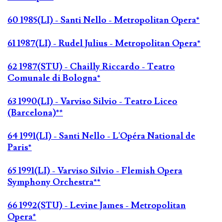
60 1985(LI) - Santi Nello - Metropolitan Opera*
61 1987(LI) - Rudel Julius - Metropolitan Opera*
62 1987(STU) - Chailly Riccardo - Teatro
Comunale di Bologna*
63 1990(LI) - Varviso Silvio - Teatro Liceo
(Barcelona)**
64 1991(LI) - Santi Nello - L'Opéra National de
Paris*
65 1991(LI) - Varviso Silvio - Flemish Opera
Symphony Orchestra**
66 1992(STU) - Levine James - Metropolitan
Opera*