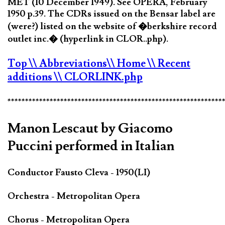
MET (10 December 1949). See OPERA, February
1950 p.39. The CDRs issued on the Bensar label are
(were?) listed on the website of �berkshire record
outlet inc.� (hyperlink in CLOR..php).
Top
\\ Abbreviations
\\ Home
\\ Recent
additions
\\ CLORLINK.php
*************************************************************
Manon Lescaut by Giacomo
Puccini performed in Italian
Conductor Fausto Cleva - 1950(LI)
Orchestra - Metropolitan Opera
Chorus - Metropolitan Opera