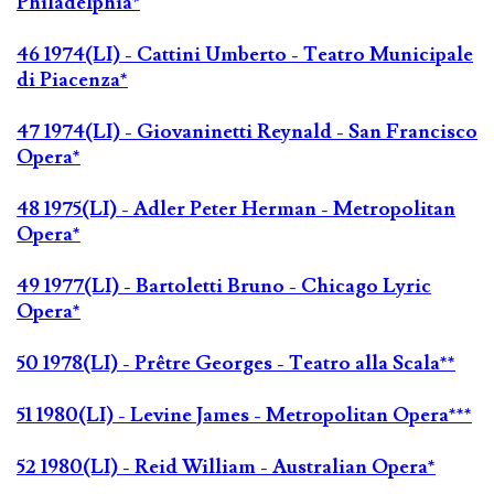
Philadelphia*
46 1974(LI) - Cattini Umberto - Teatro Municipale
di Piacenza*
47 1974(LI) - Giovaninetti Reynald - San Francisco
Opera*
48 1975(LI) - Adler Peter Herman - Metropolitan
Opera*
49 1977(LI) - Bartoletti Bruno - Chicago Lyric
Opera*
50 1978(LI) - Prêtre Georges - Teatro alla Scala**
51 1980(LI) - Levine James - Metropolitan Opera***
52 1980(LI) - Reid William - Australian Opera*