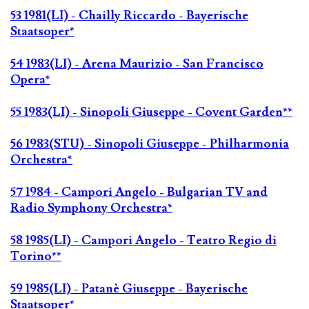
53 1981(LI) - Chailly Riccardo - Bayerische
Staatsoper*
54 1983(LI) - Arena Maurizio - San Francisco
Opera*
55 1983(LI) - Sinopoli Giuseppe - Covent Garden**
56 1983(STU) - Sinopoli Giuseppe - Philharmonia
Orchestra*
57 1984 - Campori Angelo - Bulgarian TV and
Radio Symphony Orchestra*
58 1985(LI) - Campori Angelo - Teatro Regio di
Torino**
59 1985(LI) - Patanè Giuseppe - Bayerische
Staatsoper*