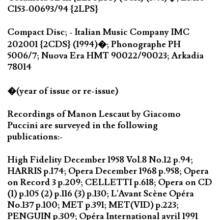
C153-00693/94 {2LPS}
Compact Disc; - Italian Music Company IMC
202001 {2CDS} (1994)�; Phonographe PH
5006/7; Nuova Era HMT 90022/90023; Arkadia
78014
�(year of issue or re-issue)
Recordings of Manon Lescaut by Giacomo
Puccini are surveyed in the following
publications:-
High Fidelity December 1958 Vol.8 No.12 p.94;
HARRIS p.174; Opera December 1968 p.958; Opera
on Record 3 p.209; CELLETTI p.618; Opera on CD
(1) p.105 (2) p.116 (3) p.130; L'Avant Scène Opéra
No.137 p.100; MET p.391; MET(VID) p.223;
PENGUIN p.309; Opéra International avril 1991