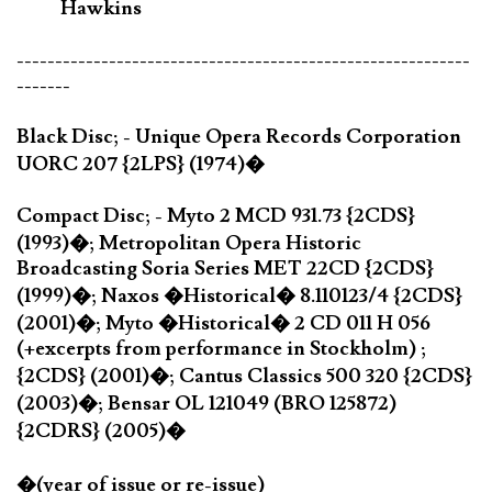
Hawkins
-----------------------------------------------------------
-------
Black Disc; - Unique Opera Records Corporation
UORC 207 {2LPS} (1974)�
Compact Disc; - Myto 2 MCD 931.73 {2CDS}
(1993)�; Metropolitan Opera Historic
Broadcasting Soria Series MET 22CD {2CDS}
(1999)�; Naxos �Historical� 8.110123/4 {2CDS}
(2001)�; Myto �Historical� 2 CD 011 H 056
(+excerpts from performance in Stockholm) ;
{2CDS} (2001)�; Cantus Classics 500 320 {2CDS}
(2003)�; Bensar OL 121049 (BRO 125872)
{2CDRS} (2005)�
�(year of issue or re-issue)