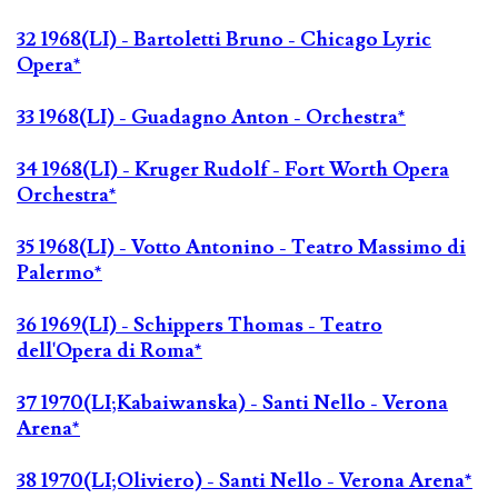
32 1968(LI) - Bartoletti Bruno - Chicago Lyric
Opera*
33 1968(LI) - Guadagno Anton - Orchestra*
34 1968(LI) - Kruger Rudolf - Fort Worth Opera
Orchestra*
35 1968(LI) - Votto Antonino - Teatro Massimo di
Palermo*
36 1969(LI) - Schippers Thomas - Teatro
dell'Opera di Roma*
37 1970(LI;Kabaiwanska) - Santi Nello - Verona
Arena*
38 1970(LI;Oliviero) - Santi Nello - Verona Arena*