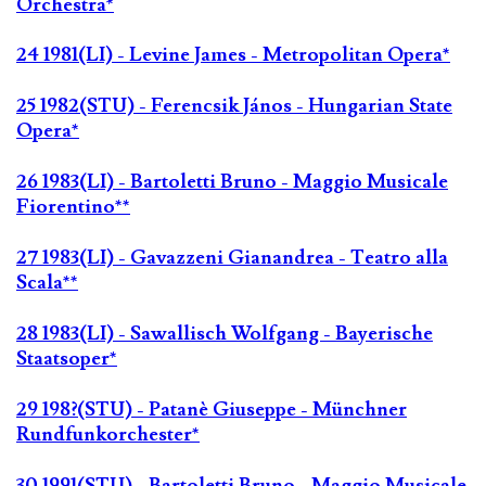
Orchestra*
24 1981(LI) - Levine James - Metropolitan Opera*
25 1982(STU) - Ferencsik János - Hungarian State
Opera*
26 1983(LI) - Bartoletti Bruno - Maggio Musicale
Fiorentino**
27 1983(LI) - Gavazzeni Gianandrea - Teatro alla
Scala**
28 1983(LI) - Sawallisch Wolfgang - Bayerische
Staatsoper*
29 198?(STU) - Patanè Giuseppe - Münchner
Rundfunkorchester*
30 1991(STU) - Bartoletti Bruno - Maggio Musicale