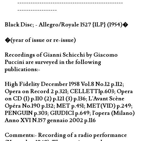
------------------------------------------------
------------------
Black Disc; - Allegro/Royale 1527 {1LP} (1954)�
�(year of issue or re-issue)
Recordings of Gianni Schicchi by Giacomo
Puccini are surveyed in the following
publications:-
High Fidelity December 1958 Vol.8 No.12 p.112;
Opera on Record 2 p.321; CELLETTIp.603; Opera
on CD (1) p.110 (2) p.121 (3) p.136; L'Avant Scène
Opéra No.190 p.132; MET p.451; MET(VID) p.249;
PENGUIN p.303; GIUDICI p.649; l'opera (Milano)
Anno XVI N.157 gennaio 2002 p.116
Comments:- Recording of a radio performance