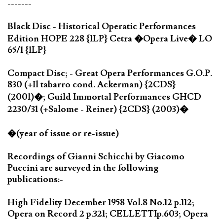
-------
Black Disc - Historical Operatic Performances
Edition HOPE 228 {1LP} Cetra �Opera Live� LO
65/1 {1LP}
Compact Disc; - Great Opera Performances G.O.P.
830 (+Il tabarro cond. Ackerman) {2CDS}
(2001)�; Guild Immortal Performances GHCD
2230/31 (+Salome - Reiner) {2CDS} (2003)�
�(year of issue or re-issue)
Recordings of Gianni Schicchi by Giacomo
Puccini are surveyed in the following
publications:-
High Fidelity December 1958 Vol.8 No.12 p.112;
Opera on Record 2 p.321; CELLETTIp.603; Opera