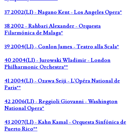
37 2002(LI) - Nagano Kent - Los Angeles Opera*
38 2002 - Rahbari Alexander - Orquesta
Filarmónica de Malaga*
39 2004(LI) - Conlon James - Teatro alla Scala*
40 2004(LI) - Jurowski Wladimir - London
Philharmonic Orchestra**
41 2004(LI) - Ozawa Seiji - L'Opéra National de
Paris**
42 2006(LI) - Reggioli Giovanni - Washington
National Opera*
43 2007(LI) - Kahn Kamal - Orquesta Sinfónica de
Puerto Rico**