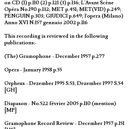
on CD (1) p.110 (2) p.121 (3) p.136; L'Avant Scène
Opéra No.190 p.132; MET p.451; MET(VID) p.249;
PENGUIN p.303; GIUDICI p.649; l'opera (Milano)
Anno XVI N.157 gennaio 2002 p.116
This recording is reviewed in the following
publications:-
(The) Gramophone - December 1957 p.277
Opera - January 1958 p.55
Orpheus - Dezember 1995 S.53; Dezember 1997 S.54
[GH]
Diapason - No.522 février 2005 p.110 (mention)
[MP]
Gramophone Record Review - December 1957 p.151