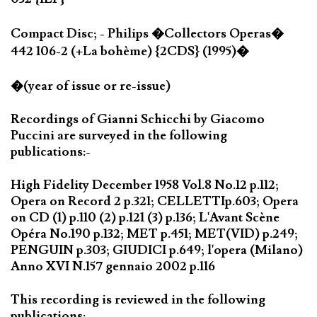
Compact Disc; - Philips �Collectors Operas�
442 106-2 (+La bohème) {2CDS} (1995)�
�(year of issue or re-issue)
Recordings of Gianni Schicchi by Giacomo
Puccini are surveyed in the following
publications:-
High Fidelity December 1958 Vol.8 No.12 p.112;
Opera on Record 2 p.321; CELLETTIp.603; Opera
on CD (1) p.110 (2) p.121 (3) p.136; L'Avant Scène
Opéra No.190 p.132; MET p.451; MET(VID) p.249;
PENGUIN p.303; GIUDICI p.649; l'opera (Milano)
Anno XVI N.157 gennaio 2002 p.116
This recording is reviewed in the following
publications:-