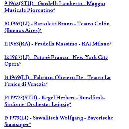
9 1962(STU) - Gardelli Lamberto - Maggio
Musicale Fiorentino*
10 1963(LI) - Bartoletti Bruno - Teatro Colón
(Buenos Aires)*
11 1963(RA) - Pradella Massimo - RAI Milano*
12 1967(LI) - Patanè Franco - New York City
Opera*
13 1969(LI) - Fabritiis Oliviero De - Teatro La
Fenice di Venezia*
14 1972?(STU) - Kegel Herbert - Rundfunk-
Sinfonie-Orchester Leipzig*
15 1973(LI) - Sawallisch Wolfgang - Bayerische
Staatsoper*