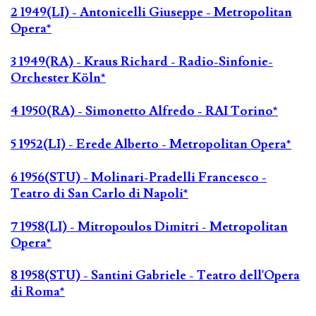
2 1949(LI) - Antonicelli Giuseppe - Metropolitan
Opera*
3 1949(RA) - Kraus Richard - Radio-Sinfonie-
Orchester Köln*
4 1950(RA) - Simonetto Alfredo - RAI Torino*
5 1952(LI) - Erede Alberto - Metropolitan Opera*
6 1956(STU) - Molinari-Pradelli Francesco -
Teatro di San Carlo di Napoli*
7 1958(LI) - Mitropoulos Dimitri - Metropolitan
Opera*
8 1958(STU) - Santini Gabriele - Teatro dell'Opera
di Roma*