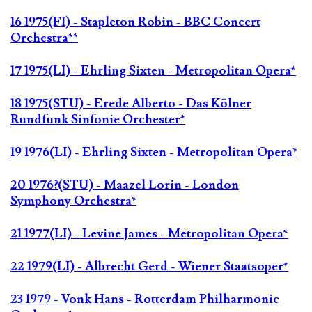
16 1975(FI) - Stapleton Robin - BBC Concert
Orchestra**
17 1975(LI) - Ehrling Sixten - Metropolitan Opera*
18 1975(STU) - Erede Alberto - Das Kölner
Rundfunk Sinfonie Orchester*
19 1976(LI) - Ehrling Sixten - Metropolitan Opera*
20 1976?(STU) - Maazel Lorin - London
Symphony Orchestra*
21 1977(LI) - Levine James - Metropolitan Opera*
22 1979(LI) - Albrecht Gerd - Wiener Staatsoper*
23 1979 - Vonk Hans - Rotterdam Philharmonic