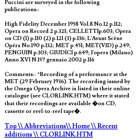
Puccini are surveyed in the following
publications:-
High Fidelity December 1958 Vol.8 No.12 p.112;
Opera on Record 2 p.321; CELLETTIp.603; Opera
on CD (1) p.110 (2) p.121 (3) p.136; L'Avant Scène
Opéra No.190 p.132; MET p.451; MET(VID) p.249;
PENGUIN p.303; GIUDICI p.649; l'opera (Milano)
Anno XVI N.157 gennaio 2002 p.116
Comments:- *Recording of a performance at the
MET (29 February 1936). The recording issued by
the Omega Opera Archive is listed in their online
catalogue (see CLORLINK.HTM) where it stated
that their recordings are available �on CD,
cassette or reel-to-reel tape�.
Top
\\ Abbreviations
\\ Home
\\ Recent
additions
\\ CLORLINK.HTM