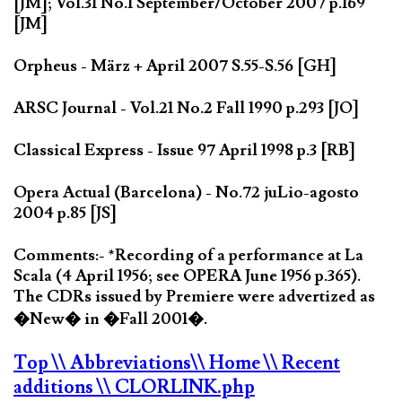
[JM]; Vol.31 No.1 September/October 2007 p.169
[JM]
Orpheus - März + April 2007 S.55-S.56 [GH]
ARSC Journal - Vol.21 No.2 Fall 1990 p.293 [JO]
Classical Express - Issue 97 April 1998 p.3 [RB]
Opera Actual (Barcelona) - No.72 juLio-agosto
2004 p.85 [JS]
Comments:- *Recording of a performance at La
Scala (4 April 1956; see OPERA June 1956 p.365).
The CDRs issued by Premiere were advertized as
�New� in �Fall 2001�.
Top
\\ Abbreviations
\\ Home
\\ Recent
additions
\\ CLORLINK.php