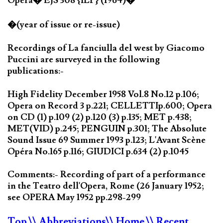
Opera� EJS 308 {1LP} (1964)�
�(year of issue or re-issue)
Recordings of La fanciulla del west by Giacomo
Puccini are surveyed in the following
publications:-
High Fidelity December 1958 Vol.8 No.12 p.106;
Opera on Record 3 p.221; CELLETTIp.600; Opera
on CD (1) p.109 (2) p.120 (3) p.135; MET p.438;
MET(VID) p.245; PENGUIN p.301; The Absolute
Sound Issue 69 Summer 1993 p.123; L'Avant Scène
Opéra No.165 p.116; GIUDICI p.634 (2) p.1045
Comments:- Recording of part of a performance
in the Teatro dell'Opera, Rome (26 January 1952;
see OPERA May 1952 pp.298-299
Top
\\ Abbreviations
\\ Home
\\ Recent