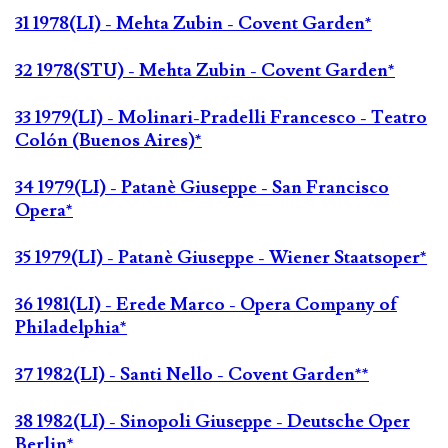
31 1978(LI) - Mehta Zubin - Covent Garden*
32 1978(STU) - Mehta Zubin - Covent Garden*
33 1979(LI) - Molinari-Pradelli Francesco - Teatro
Colón (Buenos Aires)*
34 1979(LI) - Patanè Giuseppe - San Francisco
Opera*
35 1979(LI) - Patanè Giuseppe - Wiener Staatsoper*
36 1981(LI) - Erede Marco - Opera Company of
Philadelphia*
37 1982(LI) - Santi Nello - Covent Garden**
38 1982(LI) - Sinopoli Giuseppe - Deutsche Oper
Berlin*