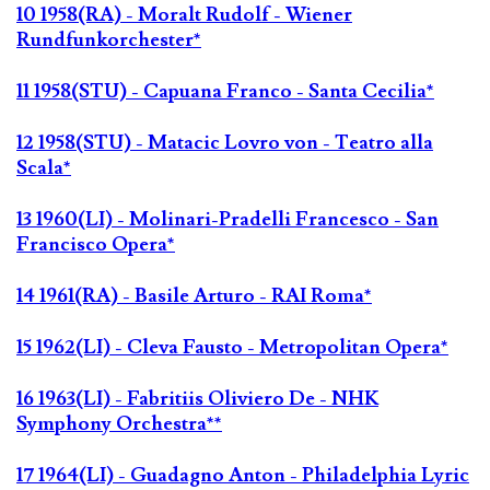
10 1958(RA) - Moralt Rudolf - Wiener
Rundfunkorchester*
11 1958(STU) - Capuana Franco - Santa Cecilia*
12 1958(STU) - Matacic Lovro von - Teatro alla
Scala*
13 1960(LI) - Molinari-Pradelli Francesco - San
Francisco Opera*
14 1961(RA) - Basile Arturo - RAI Roma*
15 1962(LI) - Cleva Fausto - Metropolitan Opera*
16 1963(LI) - Fabritiis Oliviero De - NHK
Symphony Orchestra**
17 1964(LI) - Guadagno Anton - Philadelphia Lyric