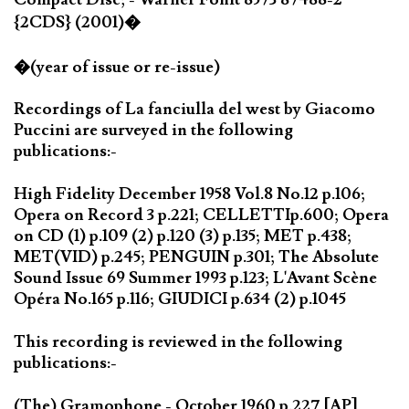
{2CDS} (2001)�
�(year of issue or re-issue)
Recordings of La fanciulla del west by Giacomo
Puccini are surveyed in the following
publications:-
High Fidelity December 1958 Vol.8 No.12 p.106;
Opera on Record 3 p.221; CELLETTIp.600; Opera
on CD (1) p.109 (2) p.120 (3) p.135; MET p.438;
MET(VID) p.245; PENGUIN p.301; The Absolute
Sound Issue 69 Summer 1993 p.123; L'Avant Scène
Opéra No.165 p.116; GIUDICI p.634 (2) p.1045
This recording is reviewed in the following
publications:-
(The) Gramophone - October 1960 p.227 [AP]