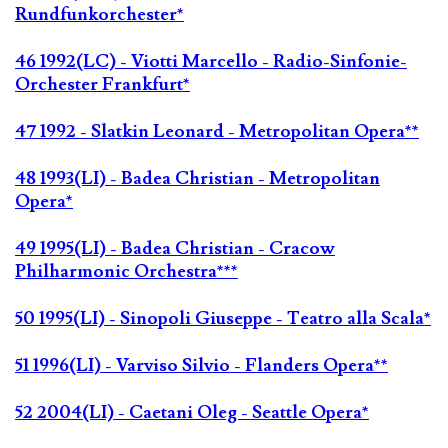
Rundfunkorchester*
46 1992(LC) - Viotti Marcello - Radio-Sinfonie-
Orchester Frankfurt*
47 1992 - Slatkin Leonard - Metropolitan Opera**
48 1993(LI) - Badea Christian - Metropolitan
Opera*
49 1995(LI) - Badea Christian - Cracow
Philharmonic Orchestra***
50 1995(LI) - Sinopoli Giuseppe - Teatro alla Scala*
51 1996(LI) - Varviso Silvio - Flanders Opera**
52 2004(LI) - Caetani Oleg - Seattle Opera*