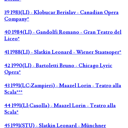
39 1983(LI) - Klobucar Berislav - Canadian Opera
Company*
40 1984(LI) - Gandolfi Romano - Gran Teatro del
Liceo*
41 1988(LI) - Slatkin Leonard - Wiener Staatsoper*
42 1990(LI) - Bartoletti Bruno - Chicago Lyric
Opera*
43 1991(LC;Zampieri) - Maazel Lorin - Teatro alla
Scala***
44 1991(LI;Casolla) - Maazel Lorin - Teatro alla
Scala*
45 1991(STU) - Slatkin Leonard - Münchner