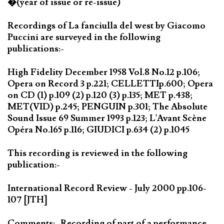
�(year of issue or re-issue)
Recordings of La fanciulla del west by Giacomo
Puccini are surveyed in the following
publications:-
High Fidelity December 1958 Vol.8 No.12 p.106;
Opera on Record 3 p.221; CELLETTIp.600; Opera
on CD (1) p.109 (2) p.120 (3) p.135; MET p.438;
MET(VID) p.245; PENGUIN p.301; The Absolute
Sound Issue 69 Summer 1993 p.123; L'Avant Scène
Opéra No.165 p.116; GIUDICI p.634 (2) p.1045
This recording is reviewed in the following
publication:-
International Record Review - July 2000 pp.106-
107 [JTH]
Comments:- Recording of part of a performance