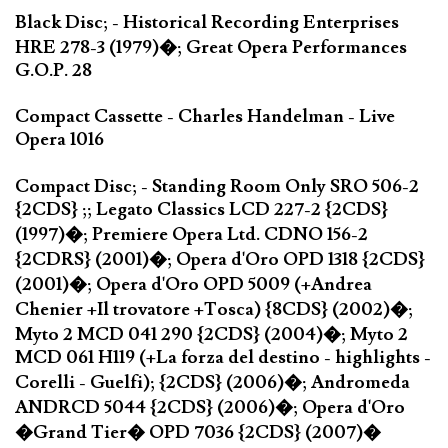
Black Disc; - Historical Recording Enterprises
HRE 278-3 (1979)�; Great Opera Performances
G.O.P. 28
Compact Cassette - Charles Handelman - Live
Opera 1016
Compact Disc; - Standing Room Only SRO 506-2
{2CDS} ;; Legato Classics LCD 227-2 {2CDS}
(1997)�; Premiere Opera Ltd. CDNO 156-2
{2CDRS} (2001)�; Opera d'Oro OPD 1318 {2CDS}
(2001)�; Opera d'Oro OPD 5009 (+Andrea
Chenier +Il trovatore +Tosca) {8CDS} (2002)�;
Myto 2 MCD 041 290 {2CDS} (2004)�; Myto 2
MCD 061 H119 (+La forza del destino - highlights -
Corelli - Guelfi); {2CDS} (2006)�; Andromeda
ANDRCD 5044 {2CDS} (2006)�; Opera d'Oro
�Grand Tier� OPD 7036 {2CDS} (2007)�