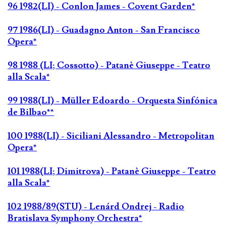
96 1982(LI) - Conlon James - Covent Garden*
97 1986(LI) - Guadagno Anton - San Francisco
Opera*
98 1988 (LI; Cossotto) - Patanè Giuseppe - Teatro
alla Scala*
99 1988(LI) - Müller Edoardo - Orquesta Sinfónica
de Bilbao**
100 1988(LI) - Siciliani Alessandro - Metropolitan
Opera*
101 1988(LI; Dimitrova) - Patanè Giuseppe - Teatro
alla Scala*
102 1988/89(STU) - Lenárd Ondrej - Radio
Bratislava Symphony Orchestra*