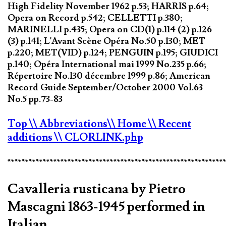
High Fidelity November 1962 p.53; HARRIS p.64;
Opera on Record p.542; CELLETTI p.380;
MARINELLI p.435; Opera on CD(1) p.114 (2) p.126
(3) p.141; L'Avant Scène Opéra No.50 p.130; MET
p.220; MET(VID) p.124; PENGUIN p.195; GIUDICI
p.140; Opéra International mai 1999 No.235 p.66;
Répertoire No.130 décembre 1999 p.86; American
Record Guide September/October 2000 Vol.63
No.5 pp.73-83
Top
\\ Abbreviations
\\ Home
\\ Recent
additions
\\ CLORLINK.php
*************************************************************
Cavalleria rusticana by Pietro
Mascagni 1863-1945 performed in
Italian