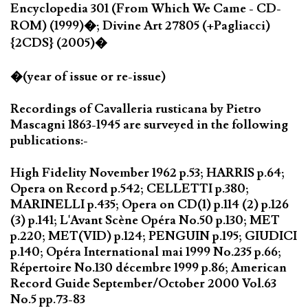
Encyclopedia 301 (From Which We Came - CD-
ROM) (1999)�; Divine Art 27805 (+Pagliacci)
{2CDS} (2005)�
�(year of issue or re-issue)
Recordings of Cavalleria rusticana by Pietro
Mascagni 1863-1945 are surveyed in the following
publications:-
High Fidelity November 1962 p.53; HARRIS p.64;
Opera on Record p.542; CELLETTI p.380;
MARINELLI p.435; Opera on CD(1) p.114 (2) p.126
(3) p.141; L'Avant Scène Opéra No.50 p.130; MET
p.220; MET(VID) p.124; PENGUIN p.195; GIUDICI
p.140; Opéra International mai 1999 No.235 p.66;
Répertoire No.130 décembre 1999 p.86; American
Record Guide September/October 2000 Vol.63
No.5 pp.73-83