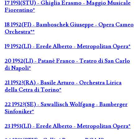
17 1951(STU) - Ghiglia Erasmo - Maggio Musicale
Fiorentino*
18 1952(FI) - Bamboschek Giuseppe - Opera Cameo
Orchestra**
19 1952(LI) - Erede Alberto - Metropolitan Opera*
20 1952(LI) - Patanè Franco - Teatro di San Carlo
di Napoli*
21 1952?(RA) - Basile Arturo - Orchestra Lirica
della Cetra di Torino*
22 1952?(SE) - Sawallisch Wolfgang - Bamberger
Sinfoniker*
23 1953(LI) - Erede Alberto - Metropolitan Opera*