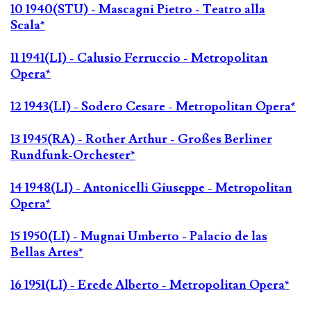
10 1940(STU) - Mascagni Pietro - Teatro alla
Scala*
11 1941(LI) - Calusio Ferruccio - Metropolitan
Opera*
12 1943(LI) - Sodero Cesare - Metropolitan Opera*
13 1945(RA) - Rother Arthur - Großes Berliner
Rundfunk-Orchester*
14 1948(LI) - Antonicelli Giuseppe - Metropolitan
Opera*
15 1950(LI) - Mugnai Umberto - Palacio de las
Bellas Artes*
16 1951(LI) - Erede Alberto - Metropolitan Opera*