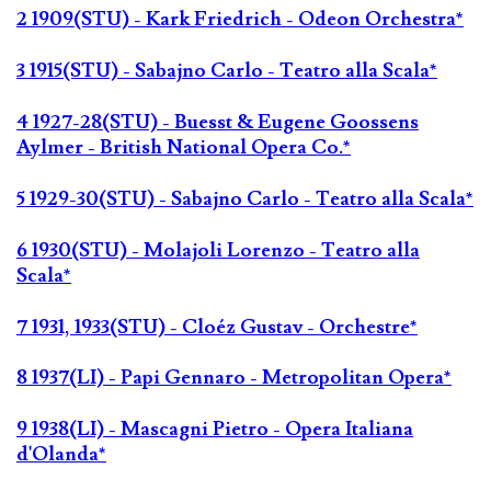
2 1909(STU) - Kark Friedrich - Odeon Orchestra*
3 1915(STU) - Sabajno Carlo - Teatro alla Scala*
4 1927-28(STU) - Buesst & Eugene Goossens
Aylmer - British National Opera Co.*
5 1929-30(STU) - Sabajno Carlo - Teatro alla Scala*
6 1930(STU) - Molajoli Lorenzo - Teatro alla
Scala*
7 1931, 1933(STU) - Cloéz Gustav - Orchestre*
8 1937(LI) - Papi Gennaro - Metropolitan Opera*
9 1938(LI) - Mascagni Pietro - Opera Italiana
d'Olanda*