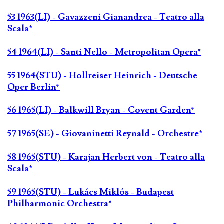
53 1963(LI) - Gavazzeni Gianandrea - Teatro alla
Scala*
54 1964(LI) - Santi Nello - Metropolitan Opera*
55 1964(STU) - Hollreiser Heinrich - Deutsche
Oper Berlin*
56 1965(LI) - Balkwill Bryan - Covent Garden*
57 1965(SE) - Giovaninetti Reynald - Orchestre*
58 1965(STU) - Karajan Herbert von - Teatro alla
Scala*
59 1965(STU) - Lukács Miklós - Budapest
Philharmonic Orchestra*