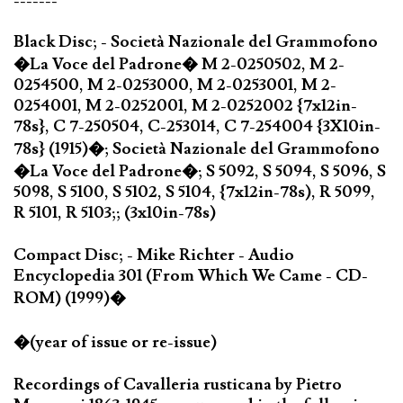
-------
Black Disc; - Società Nazionale del Grammofono
�La Voce del Padrone� M 2-0250502, M 2-
0254500, M 2-0253000, M 2-0253001, M 2-
0254001, M 2-0252001, M 2-0252002 {7x12in-
78s}, C 7-250504, C-253014, C 7-254004 {3X10in-
78s} (1915)�; Società Nazionale del Grammofono
�La Voce del Padrone�; S 5092, S 5094, S 5096, S
5098, S 5100, S 5102, S 5104, {7x12in-78s), R 5099,
R 5101, R 5103;; (3x10in-78s)
Compact Disc; - Mike Richter - Audio
Encyclopedia 301 (From Which We Came - CD-
ROM) (1999)�
�(year of issue or re-issue)
Recordings of Cavalleria rusticana by Pietro