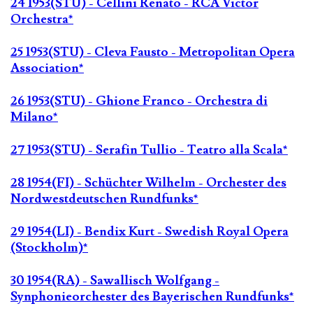
24 1953(STU) - Cellini Renato - RCA Victor
Orchestra*
25 1953(STU) - Cleva Fausto - Metropolitan Opera
Association*
26 1953(STU) - Ghione Franco - Orchestra di
Milano*
27 1953(STU) - Serafin Tullio - Teatro alla Scala*
28 1954(FI) - Schüchter Wilhelm - Orchester des
Nordwestdeutschen Rundfunks*
29 1954(LI) - Bendix Kurt - Swedish Royal Opera
(Stockholm)*
30 1954(RA) - Sawallisch Wolfgang -
Synphonieorchester des Bayerischen Rundfunks*