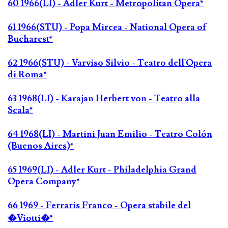
60 1966(LI) - Adler Kurt - Metropolitan Opera*
61 1966(STU) - Popa Mircea - National Opera of
Bucharest*
62 1966(STU) - Varviso Silvio - Teatro dell'Opera
di Roma*
63 1968(LI) - Karajan Herbert von - Teatro alla
Scala*
64 1968(LI) - Martini Juan Emilio - Teatro Colón
(Buenos Aires)*
65 1969(LI) - Adler Kurt - Philadelphia Grand
Opera Company*
66 1969 - Ferraris Franco - Opera stabile del
�Viotti�*