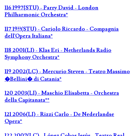
116 1997{STU) - Parry David - London
Philharmonic Orchestra*
117 19??(STU) - Cariolo Riccardo - Compagnia
dell'Opera Italiana*
118 2001(LI) - Klas Eri - Netherlands Radio
Symphony Orchestra*
119 2002(LC) - Mercurio Steven - Teatro Massimo
�Bellini� di Catania*
120 2003(LI) - Maschio Elisabetta - Orchestra
della Capitanata**
121 2006(LI) - Rizzi Carlo - De Nederlandse
Opera*
122 2007(LC) - López Cobos Jesús - Teatro Real,