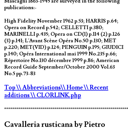
Mascagni 1863-1945 are surveyed in the following
publications:-
High Fidelity November 1962 p.53; HARRIS p.64;
Opera on Record p.542; CELLETTI p.380;
MARINELLI p.435; Opera on CD(1) p.114 (2) p.126
(3) p.141; L'Avant Scène Opéra No.50 p.130; MET
p.220; MET(VID) p.124; PENGUIN p.195; GIUDICI
p.140; Opéra International mai 1999 No.235 p.66;
Répertoire No.130 décembre 1999 p.86; American
Record Guide September/October 2000 Vol.63
No.5 pp.73-83
Top
\\ Abbreviations
\\ Home
\\ Recent
additions
\\ CLORLINK.php
*************************************************************
Cavalleria rusticana by Pietro