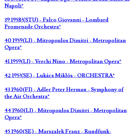
Napoli*
39 1958?(STU) - Falco Giovanni - Lombard
Promenade Orchestra*
40 1959(LI) - Mitropoulos Dimitri - Metropolitan
Opera*
41 1959(LI) - Verchi Nino - Metropolitan Opera*
42 195?(SE) - Lukács Miklós - ORCHESTRA*
43 1960(FI) - Adler Peter Herman - Symphony of
the Air Orchestra*
44 1960(LI) - Mitropoulos Dimitri - Metropolitan
Opera*
45 1960(SE) - Marszalek Franz - Rundfunk-