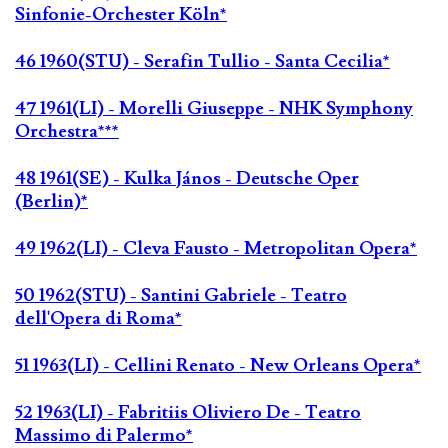
Sinfonie-Orchester Köln*
46 1960(STU) - Serafin Tullio - Santa Cecilia*
47 1961(LI) - Morelli Giuseppe - NHK Symphony
Orchestra***
48 1961(SE) - Kulka János - Deutsche Oper
(Berlin)*
49 1962(LI) - Cleva Fausto - Metropolitan Opera*
50 1962(STU) - Santini Gabriele - Teatro
dell'Opera di Roma*
51 1963(LI) - Cellini Renato - New Orleans Opera*
52 1963(LI) - Fabritiis Oliviero De - Teatro
Massimo di Palermo*