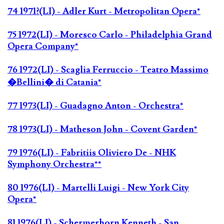
74 1971?(LI) - Adler Kurt - Metropolitan Opera*
75 1972(LI) - Moresco Carlo - Philadelphia Grand
Opera Company*
76 1972(LI) - Scaglia Ferruccio - Teatro Massimo
�Bellini� di Catania*
77 1973(LI) - Guadagno Anton - Orchestra*
78 1973(LI) - Matheson John - Covent Garden*
79 1976(LI) - Fabritiis Oliviero De - NHK
Symphony Orchestra**
80 1976(LI) - Martelli Luigi - New York City
Opera*
81 1976(LI) - Schermerhorn Kenneth - San