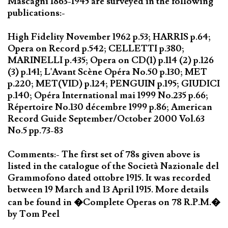
Mascagni 1863-1945 are surveyed in the following
publications:-
High Fidelity November 1962 p.53; HARRIS p.64;
Opera on Record p.542; CELLETTI p.380;
MARINELLI p.435; Opera on CD(1) p.114 (2) p.126
(3) p.141; L'Avant Scène Opéra No.50 p.130; MET
p.220; MET(VID) p.124; PENGUIN p.195; GIUDICI
p.140; Opéra International mai 1999 No.235 p.66;
Répertoire No.130 décembre 1999 p.86; American
Record Guide September/October 2000 Vol.63
No.5 pp.73-83
Comments:- The first set of 78s given above is
listed in the catalogue of the Società Nazionale del
Grammofono dated ottobre 1915. It was recorded
between 19 March and 13 April 1915. More details
can be found in �Complete Operas on 78 R.P.M.�
by Tom Peel