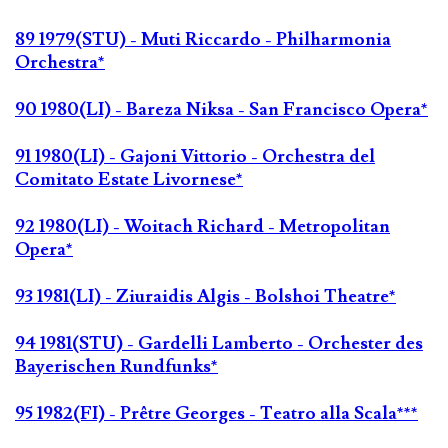
89 1979(STU) - Muti Riccardo - Philharmonia
Orchestra*
90 1980(LI) - Bareza Niksa - San Francisco Opera*
91 1980(LI) - Gajoni Vittorio - Orchestra del
Comitato Estate Livornese*
92 1980(LI) - Woitach Richard - Metropolitan
Opera*
93 1981(LI) - Ziuraidis Algis - Bolshoi Theatre*
94 1981(STU) - Gardelli Lamberto - Orchester des
Bayerischen Rundfunks*
95 1982(FI) - Prêtre Georges - Teatro alla Scala***