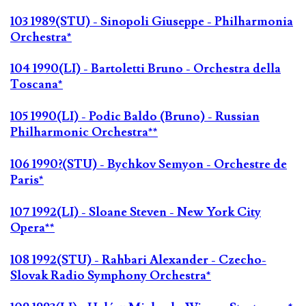
103 1989(STU) - Sinopoli Giuseppe - Philharmonia
Orchestra*
104 1990(LI) - Bartoletti Bruno - Orchestra della
Toscana*
105 1990(LI) - Podic Baldo (Bruno) - Russian
Philharmonic Orchestra**
106 1990?(STU) - Bychkov Semyon - Orchestre de
Paris*
107 1992(LI) - Sloane Steven - New York City
Opera**
108 1992(STU) - Rahbari Alexander - Czecho-
Slovak Radio Symphony Orchestra*