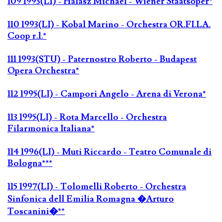
109 1993(LI) - Halász Michael - Wiener Staatsoper*
110 1993(LI) - Kobal Marino - Orchestra OR.FI.LA.
Coop r.l.*
111 1993(STU) - Paternostro Roberto - Budapest
Opera Orchestra*
112 1995(LI) - Campori Angelo - Arena di Verona*
113 1995(LI) - Rota Marcello - Orchestra
Filarmonica Italiana*
114 1996(LI) - Muti Riccardo - Teatro Comunale di
Bologna***
115 1997(LI) - Tolomelli Roberto - Orchestra
Sinfonica dell Emilia Romagna �Arturo
Toscanini�**