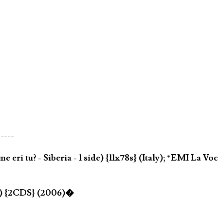
-----
ri tu? - Siberia - 1 side) {11x78s} (Italy); *EMI La Vo
as) {2CDS} (2006)�