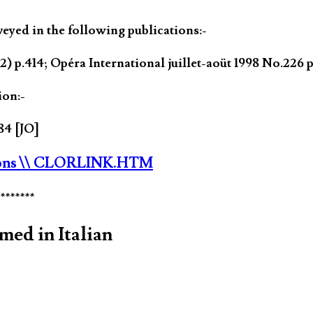
yed in the following publications:-
.414; Opéra International juillet-aoüt 1998 No.226 
ion:-
84 [JO]
ons
\\ CLORLINK.HTM
********
ed in Italian