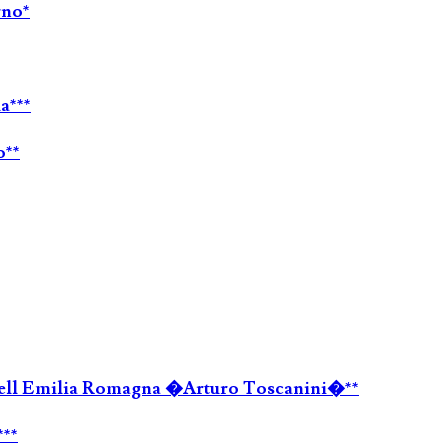
rno*
a***
o**
a dell Emilia Romagna �Arturo Toscanini�**
***