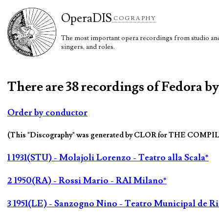
Opera
DIS
COGRAPHY
The most important opera recordings from studio and 
singers, and roles.
There are 38 recordings of Fedora b
Order by conductor
(This "Discography" was generated by CLOR for THE COMPI
1 1931(STU) - Molajoli Lorenzo - Teatro alla Scala*
2 1950(RA) - Rossi Mario - RAI Milano*
3 1951(LE) - Sanzogno Nino - Teatro Municipal de Ri