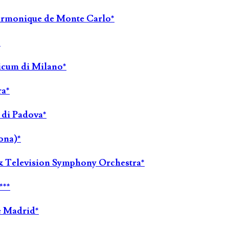
harmonique de Monte Carlo*
*
licum di Milano*
ra*
 di Padova*
lona)*
 & Television Symphony Orchestra*
***
e Madrid*