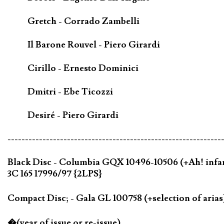
Gretch - Corrado Zambelli
Il Barone Rouvel - Piero Girardi
Cirillo - Ernesto Dominici
Dmitri - Ebe Ticozzi
Desiré - Piero Girardi
-------------------------------------------------------------
Black Disc - Columbia GQX 10496-10506 (+Ah! infame e
3C 165 17996/97 {2LPS}
Compact Disc; - Gala GL 100758 (+selection of ari
�(year of issue or re-issue)