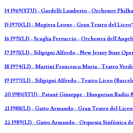
14 1969(STU) - Gardelli Lamberto - Orchestre Phil
15 1970(LI) - Magiera Leone - Gran Teatro del Liceo
16 1971(LI) - Scaglia Ferruccio - Orchestra dell'Ange
17 1971(LI) - Silipigni Alfredo - New Jersey State Ope
18 1974(LI) - Martini Francesco Maria - Teatro Verdi
19 1977(LI) - Silipigni Alfredo - Teatro Liceo (Barce
20 1985(STU) - Patanè Giuseppe - Hungarian Radio
21 1988(LI) - Gatto Armando - Gran Teatro del Liceo
22 1989(LI) - Gatto Armando - Orquesta Sinfónica d