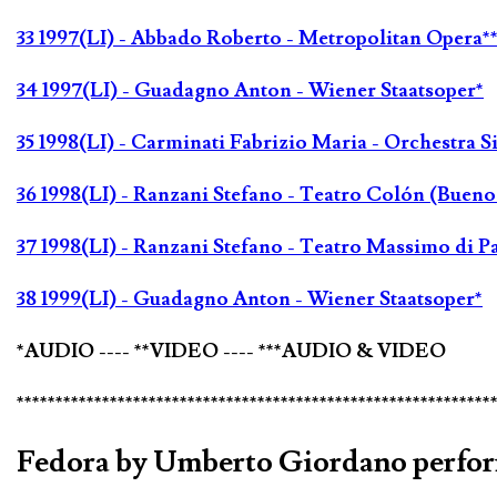
33 1997(LI) - Abbado Roberto - Metropolitan Opera**
34 1997(LI) - Guadagno Anton - Wiener Staatsoper*
35 1998(LI) - Carminati Fabrizio Maria - Orchestra S
36 1998(LI) - Ranzani Stefano - Teatro Colón (Bueno
37 1998(LI) - Ranzani Stefano - Teatro Massimo di P
38 1999(LI) - Guadagno Anton - Wiener Staatsoper*
*AUDIO ---- **VIDEO ---- ***AUDIO & VIDEO
*************************************************************
Fedora by Umberto Giordano perform