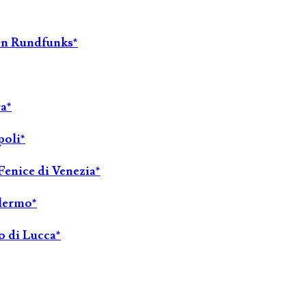
hen Rundfunks*
ra*
poli*
Fenice di Venezia*
alermo*
o di Lucca*