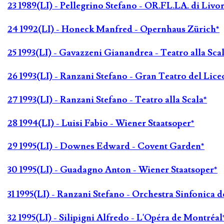
23 1989(LI) - Pellegrino Stefano - OR.FL.LA. di Livo
24 1992(LI) - Honeck Manfred - Opernhaus Zürich*
25 1993(LI) - Gavazzeni Gianandrea - Teatro alla Scal
26 1993(LI) - Ranzani Stefano - Gran Teatro del Lice
27 1993(LI) - Ranzani Stefano - Teatro alla Scala*
28 1994(LI) - Luisi Fabio - Wiener Staatsoper*
29 1995(LI) - Downes Edward - Covent Garden*
30 1995(LI) - Guadagno Anton - Wiener Staatsoper*
31 1995(LI) - Ranzani Stefano - Orchestra Sinfonic
32 1995(LI) - Silipigni Alfredo - L'Opéra de Montréal