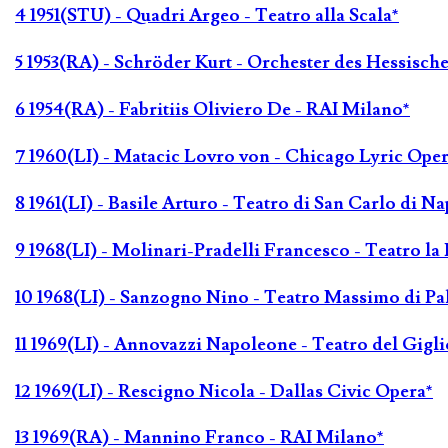
4 1951(STU) - Quadri Argeo - Teatro alla Scala*
5 1953(RA) - Schröder Kurt - Orchester des Hessisc
6 1954(RA) - Fabritiis Oliviero De - RAI Milano*
7 1960(LI) - Matacic Lovro von - Chicago Lyric Ope
8 1961(LI) - Basile Arturo - Teatro di San Carlo di Na
9 1968(LI) - Molinari-Pradelli Francesco - Teatro la 
10 1968(LI) - Sanzogno Nino - Teatro Massimo di P
11 1969(LI) - Annovazzi Napoleone - Teatro del Gigli
12 1969(LI) - Rescigno Nicola - Dallas Civic Opera*
13 1969(RA) - Mannino Franco - RAI Milano*