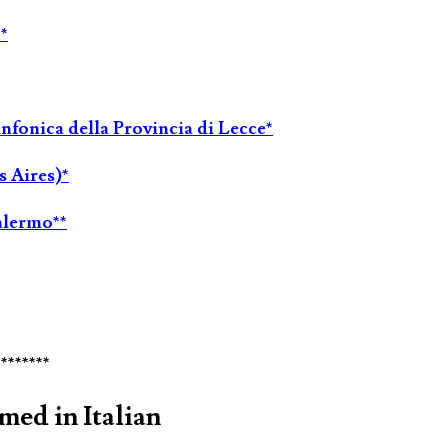
*
infonica della Provincia di Lecce*
s Aires)*
alermo**
********
ed in Italian