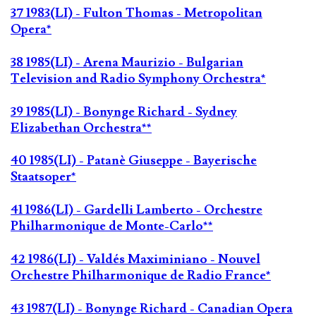
37 1983(LI) - Fulton Thomas - Metropolitan
Opera*
38 1985(LI) - Arena Maurizio - Bulgarian
Television and Radio Symphony Orchestra*
39 1985(LI) - Bonynge Richard - Sydney
Elizabethan Orchestra**
40 1985(LI) - Patanè Giuseppe - Bayerische
Staatsoper*
41 1986(LI) - Gardelli Lamberto - Orchestre
Philharmonique de Monte-Carlo**
42 1986(LI) - Valdés Maximiniano - Nouvel
Orchestre Philharmonique de Radio France*
43 1987(LI) - Bonynge Richard - Canadian Opera