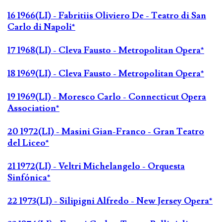
16 1966(LI) - Fabritiis Oliviero De - Teatro di San
Carlo di Napoli*
17 1968(LI) - Cleva Fausto - Metropolitan Opera*
18 1969(LI) - Cleva Fausto - Metropolitan Opera*
19 1969(LI) - Moresco Carlo - Connecticut Opera
Association*
20 1972(LI) - Masini Gian-Franco - Gran Teatro
del Liceo*
21 1972(LI) - Veltri Michelangelo - Orquesta
Sinfónica*
22 1973(LI) - Silipigni Alfredo - New Jersey Opera*