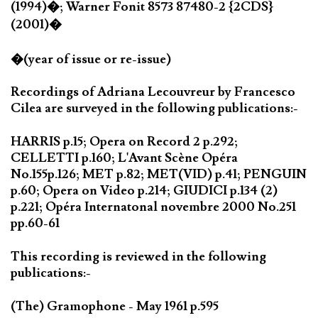
(1994)�; Warner Fonit 8573 87480-2 {2CDS}
(2001)�
�(year of issue or re-issue)
Recordings of Adriana Lecouvreur by Francesco
Cilea are surveyed in the following publications:-
HARRIS p.15; Opera on Record 2 p.292;
CELLETTI p.160; L'Avant Scène Opéra
No.155p.126; MET p.82; MET(VID) p.41; PENGUIN
p.60; Opera on Video p.214; GIUDICI p.134 (2)
p.221; Opéra Internatonal novembre 2000 No.251
pp.60-61
This recording is reviewed in the following
publications:-
(The) Gramophone - May 1961 p.595