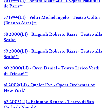
56 1994(LI) - Benini Maurizio - L'Opéra National
de Paris**
57 1994(LI) - Veltri Michelangelo - Teatro Colón
(Buenos Aires)**
58 2000(LI) - Brignoli Roberto Rizzi - Teatro alla
Scala*
59 2000(LI) - Brignoli Roberto Rizzi - Teatro alla
Scala***
60 2000(LI) - Oren Daniel - Teatro Lirico Verdi
di Trieste***
61 2002(LI) - Queler Eve - Opera Orchestra of
New York*
62 2003(LI) - Palumbo Renato - Teatro di San
Carlo di Napoli*