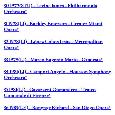
30 1977(STU) - Levine James - Philharmonia
Orchestra*
31 1978(LI) - Buckley Emerson - Greater Miami
Opera*
32 1978(LI) - López Cobos Jesús - Metropolitan
Opera*
33 1979(LI) - Marco Eugenio Mario - Orquesta*
34 1981(LI) - Campori Angelo - Houston Symphony
Orchestra*
35 1981(LI) - Gavazzeni Gianandrea - Teatro
Comunale di Firenze*
36 1983(LE) - Bonynge Richard - San Diego Opera*