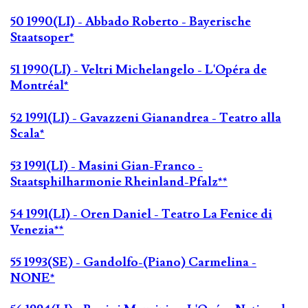
50 1990(LI) - Abbado Roberto - Bayerische
Staatsoper*
51 1990(LI) - Veltri Michelangelo - L'Opéra de
Montréal*
52 1991(LI) - Gavazzeni Gianandrea - Teatro alla
Scala*
53 1991(LI) - Masini Gian-Franco -
Staatsphilharmonie Rheinland-Pfalz**
54 1991(LI) - Oren Daniel - Teatro La Fenice di
Venezia**
55 1993(SE) - Gandolfo-(Piano) Carmelina -
NONE*