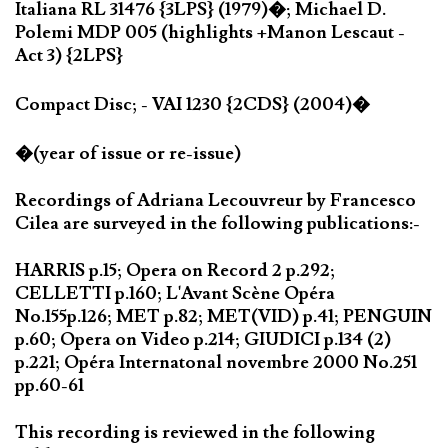
Italiana RL 31476 {3LPS} (1979)�; Michael D.
Polemi MDP 005 (highlights +Manon Lescaut -
Act 3) {2LPS}
Compact Disc; - VAI 1230 {2CDS} (2004)�
�(year of issue or re-issue)
Recordings of Adriana Lecouvreur by Francesco
Cilea are surveyed in the following publications:-
HARRIS p.15; Opera on Record 2 p.292;
CELLETTI p.160; L'Avant Scène Opéra
No.155p.126; MET p.82; MET(VID) p.41; PENGUIN
p.60; Opera on Video p.214; GIUDICI p.134 (2)
p.221; Opéra Internatonal novembre 2000 No.251
pp.60-61
This recording is reviewed in the following