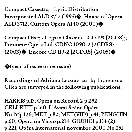
Compact Cassette; - Lyric Distribution
Incorporated ALD 3712 (1995)�; House of Opera
ALD 3712; Custom Opera A140 (2000)�
Compact Disc; - Legato Classics LCD 193 {2CDS};;
Premiere Opera Ltd. CDNO 1090-2 {2CDRS}
(2003)�; Encore CD 119-2 {2CDRS} (2005)�
�(year of issue or re-issue)
Recordings of Adriana Lecouvreur by Francesco
Cilea are surveyed in the following publications:-
HARRIS p.15; Opera on Record 2 p.292;
CELLETTI p.160; L'Avant Scène Opéra
No.155p.126; MET p.82; MET(VID) p.41; PENGUIN
p.60; Opera on Video p.214; GIUDICI p.134 (2)
p.221; Opéra Internatonal novembre 2000 No.251