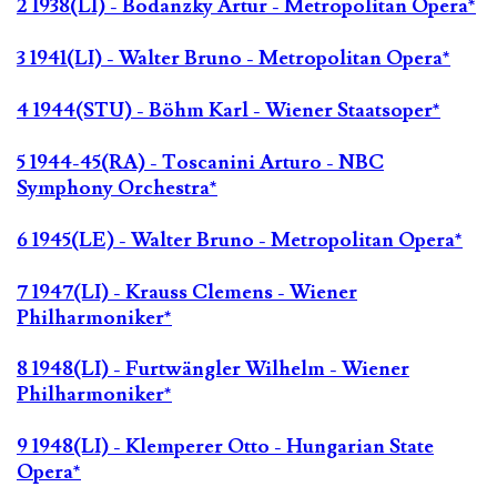
2 1938(LI) - Bodanzky Artur - Metropolitan Opera*
3 1941(LI) - Walter Bruno - Metropolitan Opera*
4 1944(STU) - Böhm Karl - Wiener Staatsoper*
5 1944-45(RA) - Toscanini Arturo - NBC
Symphony Orchestra*
6 1945(LE) - Walter Bruno - Metropolitan Opera*
7 1947(LI) - Krauss Clemens - Wiener
Philharmoniker*
8 1948(LI) - Furtwängler Wilhelm - Wiener
Philharmoniker*
9 1948(LI) - Klemperer Otto - Hungarian State
Opera*