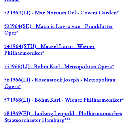
52 1964(LI) - Mar Norman Del - Covent Garden*
53 1964(SE) - Matacic Lovro von - Frankfurter
Oper*
54 1964(STU) - Maazel Lorin - Wiener
Philharmoniker*
55 1966(LI) - Böhm Karl - Metropolitan Opera*
56 1966(LI) - Rosenstock Joseph - Metropolitan
Opera*
57 1968(LI) - Böhm Karl - Wiener Philharmoniker*
58 1969(FI) - Ludwig Leopold - Philharmonisches
Staatsorchester Hamburg***