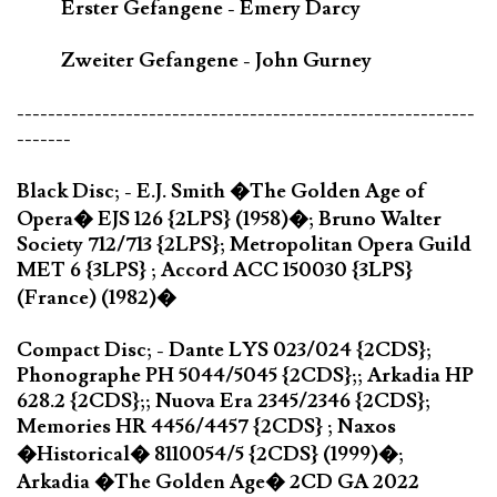
Erster Gefangene - Emery Darcy
Zweiter Gefangene - John Gurney
-----------------------------------------------------------
-------
Black Disc; - E.J. Smith �The Golden Age of
Opera� EJS 126 {2LPS} (1958)�; Bruno Walter
Society 712/713 {2LPS}; Metropolitan Opera Guild
MET 6 {3LPS} ; Accord ACC 150030 {3LPS}
(France) (1982)�
Compact Disc; - Dante LYS 023/024 {2CDS};
Phonographe PH 5044/5045 {2CDS};; Arkadia HP
628.2 {2CDS};; Nuova Era 2345/2346 {2CDS};
Memories HR 4456/4457 {2CDS} ; Naxos
�Historical� 8110054/5 {2CDS} (1999)�;
Arkadia �The Golden Age� 2CD GA 2022