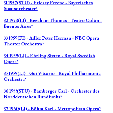
31 1957(STU) - Fricsay Ferenc - Bayerisches
Staatsorchester*
32 1958(LI) - Beecham Thomas - Teatro Colón -
Buenos Aires*
33 1959(FI) - Adler Peter Herman - NBC Opera
Theater Orchestra*
34 1959(LI) - Ehrling Sixten - Royal Swedish
Opera*
35 1959(LI) - Gui Vittorio - Royal Philharmonic
Orchestra*
36 195?(STU) - Bamberger Carl - Orchester des
Norddeutschen Rundfunks*
37 1960(LI) - Böhm Karl - Metropolitan Opera*