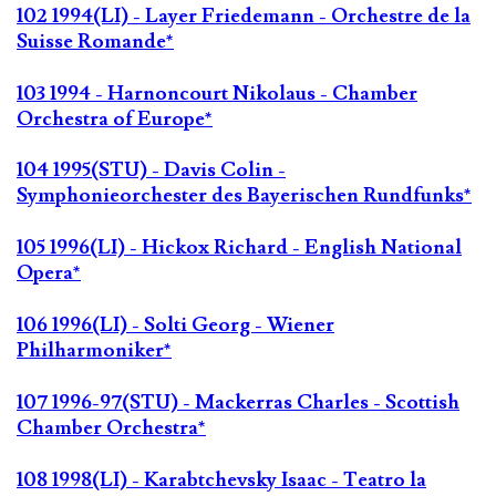
102 1994(LI) - Layer Friedemann - Orchestre de la
Suisse Romande*
103 1994 - Harnoncourt Nikolaus - Chamber
Orchestra of Europe*
104 1995(STU) - Davis Colin -
Symphonieorchester des Bayerischen Rundfunks*
105 1996(LI) - Hickox Richard - English National
Opera*
106 1996(LI) - Solti Georg - Wiener
Philharmoniker*
107 1996-97(STU) - Mackerras Charles - Scottish
Chamber Orchestra*
108 1998(LI) - Karabtchevsky Isaac - Teatro la