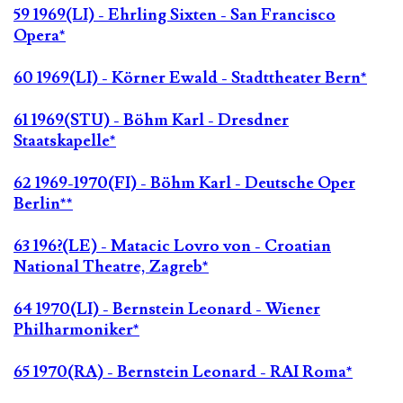
59 1969(LI) - Ehrling Sixten - San Francisco
Opera*
60 1969(LI) - Körner Ewald - Stadttheater Bern*
61 1969(STU) - Böhm Karl - Dresdner
Staatskapelle*
62 1969-1970(FI) - Böhm Karl - Deutsche Oper
Berlin**
63 196?(LE) - Matacic Lovro von - Croatian
National Theatre, Zagreb*
64 1970(LI) - Bernstein Leonard - Wiener
Philharmoniker*
65 1970(RA) - Bernstein Leonard - RAI Roma*