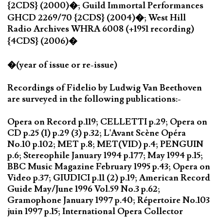
{2CDS} (2000)�; Guild Immortal Performances
GHCD 2269/70 {2CDS} (2004)�; West Hill
Radio Archives WHRA 6008 (+1951 recording)
{4CDS} (2006)�
�(year of issue or re-issue)
Recordings of Fidelio by Ludwig Van Beethoven
are surveyed in the following publications:-
Opera on Record p.119; CELLETTI p.29; Opera on
CD p.25 (1) p.29 (3) p.32; L'Avant Scène Opéra
No.10 p.102; MET p.8; MET(VID) p.4; PENGUIN
p.6; Stereophile January 1994 p.177; May 1994 p.15;
BBC Music Magazine February 1995 p.43; Opera on
Video p.37; GIUDICI p.11 (2) p.19; American Record
Guide May/June 1996 Vol.59 No.3 p.62;
Gramophone January 1997 p.40; Répertoire No.103
juin 1997 p.15; International Opera Collector