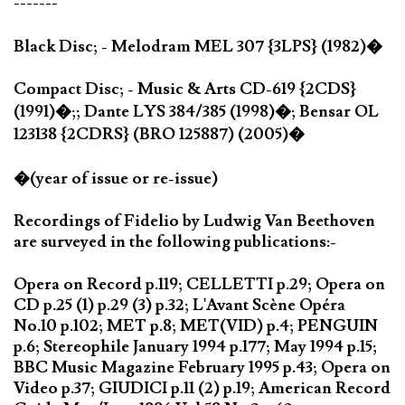
-------
Black Disc; - Melodram MEL 307 {3LPS} (1982)�
Compact Disc; - Music & Arts CD-619 {2CDS}
(1991)�;; Dante LYS 384/385 (1998)�; Bensar OL
123138 {2CDRS} (BRO 125887) (2005)�
�(year of issue or re-issue)
Recordings of Fidelio by Ludwig Van Beethoven
are surveyed in the following publications:-
Opera on Record p.119; CELLETTI p.29; Opera on
CD p.25 (1) p.29 (3) p.32; L'Avant Scène Opéra
No.10 p.102; MET p.8; MET(VID) p.4; PENGUIN
p.6; Stereophile January 1994 p.177; May 1994 p.15;
BBC Music Magazine February 1995 p.43; Opera on
Video p.37; GIUDICI p.11 (2) p.19; American Record