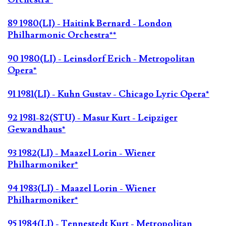
89 1980(LI) - Haitink Bernard - London
Philharmonic Orchestra**
90 1980(LI) - Leinsdorf Erich - Metropolitan
Opera*
91 1981(LI) - Kuhn Gustav - Chicago Lyric Opera*
92 1981-82(STU) - Masur Kurt - Leipziger
Gewandhaus*
93 1982(LI) - Maazel Lorin - Wiener
Philharmoniker*
94 1983(LI) - Maazel Lorin - Wiener
Philharmoniker*
95 1984(LI) - Tennestedt Kurt - Metropolitan