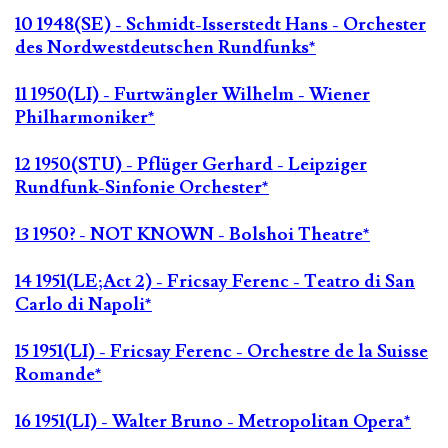
10 1948(SE) - Schmidt-Isserstedt Hans - Orchester
des Nordwestdeutschen Rundfunks*
11 1950(LI) - Furtwängler Wilhelm - Wiener
Philharmoniker*
12 1950(STU) - Pflüger Gerhard - Leipziger
Rundfunk-Sinfonie Orchester*
13 1950? - NOT KNOWN - Bolshoi Theatre*
14 1951(LE;Act 2) - Fricsay Ferenc - Teatro di San
Carlo di Napoli*
15 1951(LI) - Fricsay Ferenc - Orchestre de la Suisse
Romande*
16 1951(LI) - Walter Bruno - Metropolitan Opera*