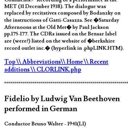
MET (31 December 1938). The dialogue was
replaced by recitatives composed by Bodanzky on
the instructions of Gatti-Casazza. See �Saturday
Afternoons at the Old Met� by Paul Jackson
pp.175-177. The CDRs issued on the Bensar label
are (were?) listed on the website of �berkshire
record outlet inc.� (hyperlink in .phpLINK.HTM).
Top
\\ Abbreviations
\\ Home
\\ Recent
additions
\\ CLORLINK.php
*************************************************************
Fidelio by Ludwig Van Beethoven
performed in German
Conductor Bruno Walter - 1941(LI)