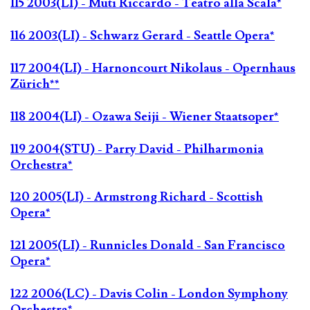
115 2003(LI) - Muti Riccardo - Teatro alla Scala*
116 2003(LI) - Schwarz Gerard - Seattle Opera*
117 2004(LI) - Harnoncourt Nikolaus - Opernhaus
Zürich**
118 2004(LI) - Ozawa Seiji - Wiener Staatsoper*
119 2004(STU) - Parry David - Philharmonia
Orchestra*
120 2005(LI) - Armstrong Richard - Scottish
Opera*
121 2005(LI) - Runnicles Donald - San Francisco
Opera*
122 2006(LC) - Davis Colin - London Symphony
Orchestra*