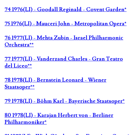
74 1976(LI) - Goodall Reginald - Covent Garden*
75 1976(LI) - Mauceri John - Metropolitan Opera*
76 1977(LI) - Mehta Zubin - Israel Philharmonic
Orchestra**
77 1977(LI) - Vanderzand Charles - Gran Teatro
del Liceo**
78 1978(LI) - Bernstein Leonard - Wiener
Staatsoper**
79 1978(LI) - Böhm Karl - Bayerische Staatsoper*
80 1978(LI) - Karajan Herbert von - Berliner
Philharmoniker*